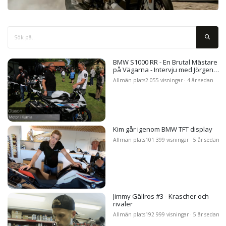
BMW S1000 RR - En Brutal Mästare
på Vägarna - Intervju med Jörgen
från Carlbarks Motor
Allmän plats
2 055 visningar · 4 år sedan
Kim går igenom BMW TFT display
Allmän plats
101 399 visningar · 5 år sedan
Jimmy Gällros #3 - Krascher och
rivaler
Allmän plats
192 999 visningar · 5 år sedan