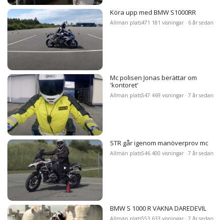
Köra upp med BMW S1000RR
Allmän plats
471 181 visningar · 6 år sedan
Mc polisen Jonas berättar om
'kontoret'
Allmän plats
547 469 visningar · 7 år sedan
STR går igenom manöverprov mc
Allmän plats
546 400 visningar · 7 år sedan
BMW S 1000 R VAKNA DAREDEVIL
Allmän plats
553 633 visningar · 7 år sedan