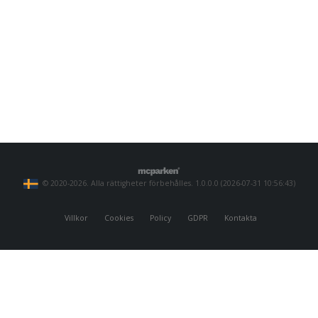
© 2020-2026. Alla rättigheter förbehålles. 1.0.0.0 (2026-07-31 10:56:43)
Villkor
Cookies
Policy
GDPR
Kontakta