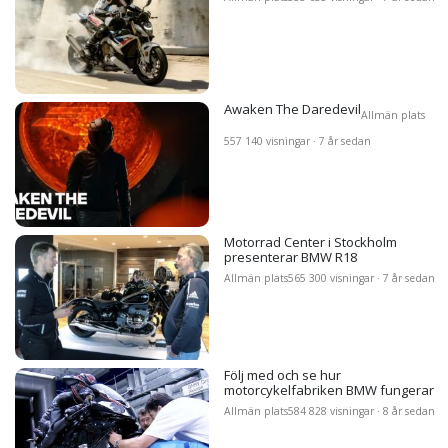
Awaken The Daredevil
Allmän plats
557 140 visningar · 7 år sedan
Motorrad Center i Stockholm
presenterar BMW R18
Allmän plats
565 300 visningar · 7 år sedan
Följ med och se hur
motorcykelfabriken BMW fungerar
Allmän plats
584 828 visningar · 8 år sedan