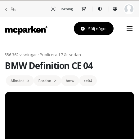
Åter
Bokning
Sälj något
556 362 visningar · Publicerad 7 år sedan
BMW Definition CE 04
Allmänt
Fordon
bmw
ce04