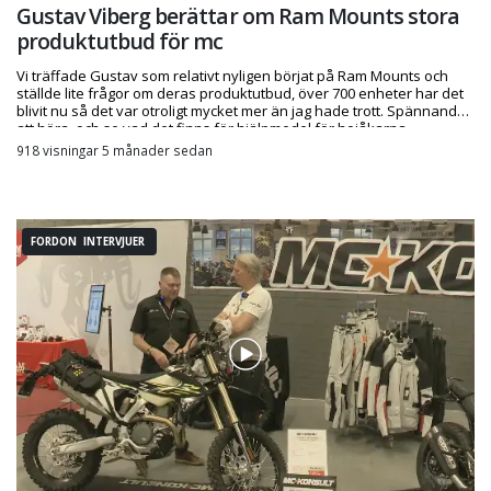
Gustav Viberg berättar om Ram Mounts stora
produktutbud för mc
Vi träffade Gustav som relativt nyligen börjat på Ram Mounts och
ställde lite frågor om deras produktutbud, över 700 enheter har det
blivit nu så det var otroligt mycket mer än jag hade trott. Spännande
att höra, och se vad det finns för hjälpmedel för hojåkarna
918 visningar 5 månader sedan
FORDON INTERVJUER