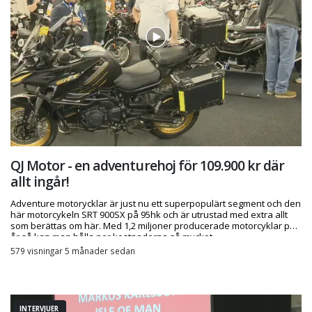
QJ Motor - en adventurehoj för 109.900 kr där
allt ingår!
Adventure motorycklar är just nu ett superpopulärt segment och den
här motorcykeln SRT 900SX på 95hk och är utrustad med extra allt
som berättas om här. Med 1,2 miljoner producerade motorcyklar per
år så kan man hålla ner kostnaderna så mycket.
579 visningar 5 månader sedan
INTERVJUER