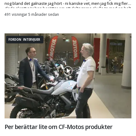
nog bland det galnaste jag hört - ni kanske vet, men jag fick mig flera
glada skratt när han berättar om att deltagarna skulle ta med en helt
onödig pryl med sig på en av hans researrangemang
491 visningar 5 månader sedan
FORDON INTERVJUER
Per berättar lite om CF-Motos produkter