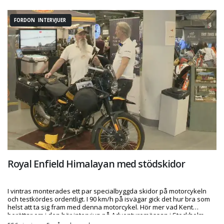
FORDON INTERVJUER
Royal Enfield Himalayan med stödskidor
I vintras monterades ett par specialbyggda skidor på motorcykeln
och testkördes ordentligt. I 90 km/h på isvägar gick det hur bra som
helst att ta sig fram med denna motorcykel. Hör mer vad Kent
berättar om i den här intervjun på Adventuremässan i Stockholm