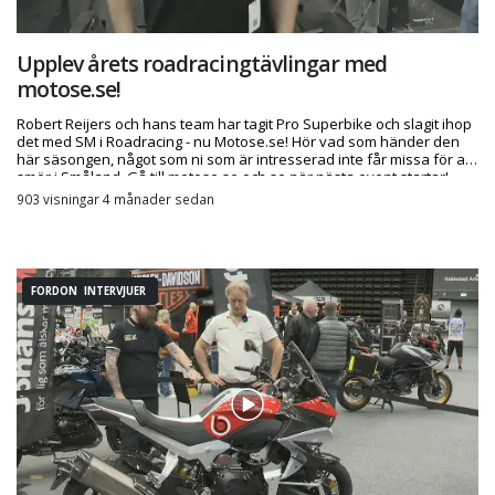
Upplev årets roadracingtävlingar med
motose.se!
Robert Reijers och hans team har tagit Pro Superbike och slagit ihop
det med SM i Roadracing - nu Motose.se! Hör vad som händer den
här säsongen, något som ni som är intresserad inte får missa för allt
smör i Småland. Gå till motose.se och se när nästa event startar!
903 visningar 4 månader sedan
FORDON INTERVJUER