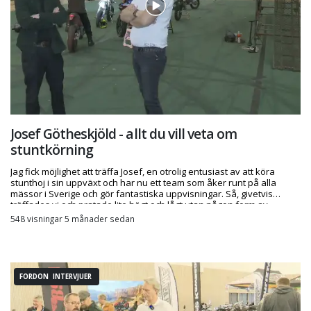
Josef Götheskjöld - allt du vill veta om
stuntkörning
Jag fick möjlighet att träffa Josef, en otrolig entusiast av att köra
stunthoj i sin uppväxt och har nu ett team som åker runt på alla
mässor i Sverige och gör fantastiska uppvisningar. Så, givetvis
träffades vi och pratade lite högt och lågt utan någon form av
talmanus - mycket nöje!
548 visningar 5 månader sedan
FORDON INTERVJUER