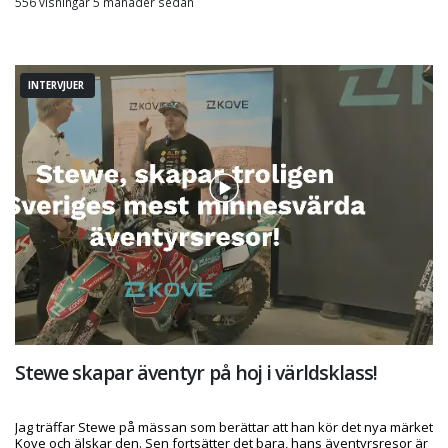
556 visningar 5 månader sedan
INTERVJUER
Stewe skapar äventyr på hoj i världsklass!
Jag träffar Stewe på mässan som berättar att han kör det nya märket
Kove och älskar den. Sen fortsätter det bara, hans äventyrsresor är