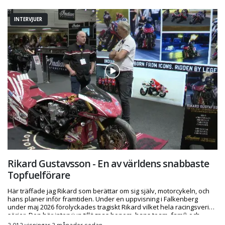
INTERVJUER
Rikard Gustavsson - En av världens snabbaste
Topfuelförare
Här träffade jag Rikard som berättar om sig själv, motorcykeln, och
hans planer inför framtiden. Under en uppvisning i Falkenberg
under maj 2026 förolyckades tragiskt Rikard vilket hela racingsverige
sörjer. Den här intervjun tillägnas honom, hans team, familj och
vänner.