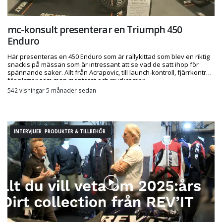
mc-konsult presenterar en Triumph 450
Enduro
Här presenteras en 450 Enduro som är rallykittad som blev en riktig
snackis på mässan som är intressant att se vad de satt ihop för
spännande saker. Allt från Acrapovic, till launch-kontroll, fjärrkontroll
för plattor som man monterat och mycket mer.
542 visningar 5 månader sedan
INTERVJUER PRODUKTER & TILLBEHÖR