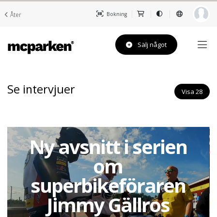
Åter
Bokning
Sälj något
Se intervjuer
Visa 28
Robert Reijers
berättar om
den nya serien
Pro Superbike