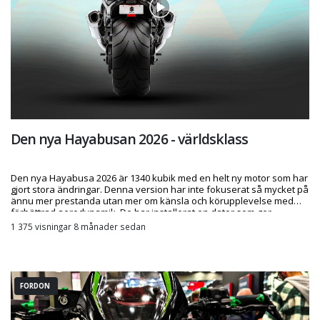
Den nya Hayabusan 2026 - världsklass
Den nya Hayabusa 2026 är 1340 kubik med en helt ny motor som har
gjort stora ändringar. Denna version har inte fokuserat så mycket på
ännu mer prestanda utan mer om känsla och körupplevelse med
förbättrad aerodynamik. De har installerat en dator som ger
mängder med funktioner och tjänster än vad som någonsin funnits
1 375 visningar 8 månader sedan
tidigare. Den väger fortfarande mycket, 260 kg men känns mycke
FORDON