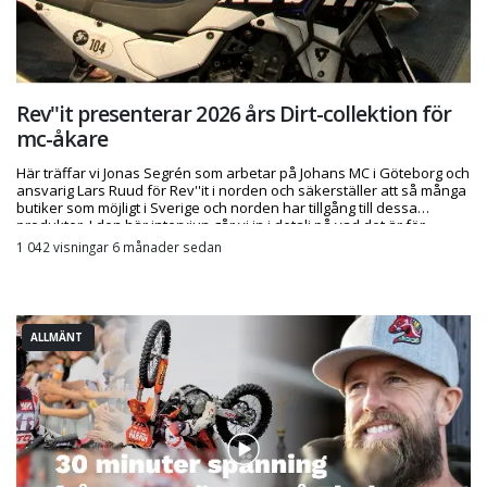
Rev''it presenterar 2026 års Dirt-collektion för
mc-åkare
Här träffar vi Jonas Segrén som arbetar på Johans MC i Göteborg och
ansvarig Lars Ruud för Rev''it i norden och säkerställer att så många
butiker som möjligt i Sverige och norden har tillgång till dessa
produkter. I den här intervjun går vi in i detalj på vad det är för
produkter och vilka finesser de har.
1 042 visningar 6 månader sedan
ALLMÄNT