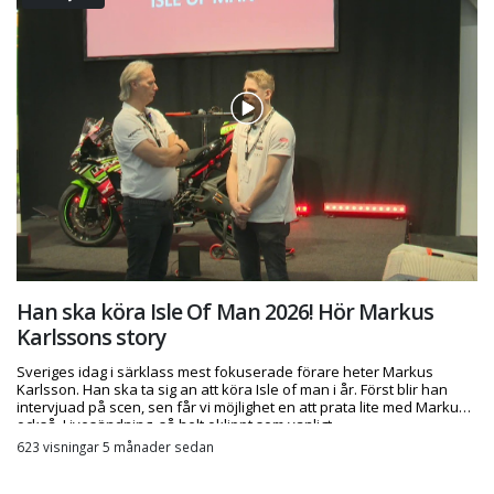
Han ska köra Isle Of Man 2026! Hör Markus
Karlssons story
Sveriges idag i särklass mest fokuserade förare heter Markus
Karlsson. Han ska ta sig an att köra Isle of man i år. Först blir han
intervjuad på scen, sen får vi möjlighet en att prata lite med Markus
också. Livesändning, så helt oklippt som vanligt.
623 visningar 5 månader sedan