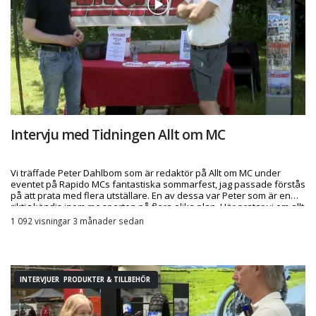
Intervju med Tidningen Allt om MC
Vi träffade Peter Dahlbom som är redaktör på Allt om MC under
eventet på Rapido MCs fantastiska sommarfest, jag passade förstås
på att prata med flera utställare. En av dessa var Peter som är en
riktig kändis inom mc-sporten på flera olika plan. Här pratar vi om allt
från tidningen, till behov av fler skribenter, om racing, framtiden med
1 092 visningar 3 månader sedan
kinesiska märken och mycket mer.
INTERVJUER PRODUKTER & TILLBEHÖR