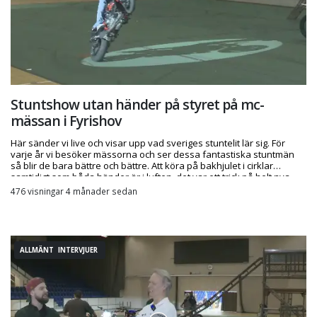
Stuntshow utan händer på styret på mc-
mässan i Fyrishov
Här sänder vi live och visar upp vad sveriges stuntelit lär sig. För
varje år vi besöker mässorna och ser dessa fantastiska stuntmän
så blir de bara bättre och bättre. Att köra på bakhjulet i cirklar
samtidigt som båda händer är i luften, det var ett trick på helt nya
nivåer!
476 visningar 4 månader sedan
ALLMÄNT INTERVJUER