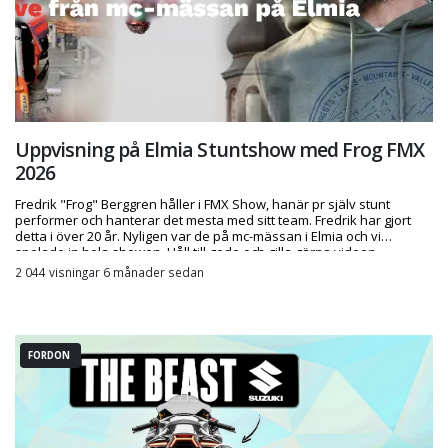
Uppvisning på Elmia Stuntshow med Frog FMX
2026
Fredrik "Frog" Berggren håller i FMX Show, hanär pr själv stunt
performer och hanterar det mesta med sitt team. Fredrik har gjort
detta i över 20 år. Nyligen var de på mc-mässan i Elmia och vi
spelade in hela showen. Håll till godo och gilla gärna videon.
2 044 visningar 6 månader sedan
FORDON