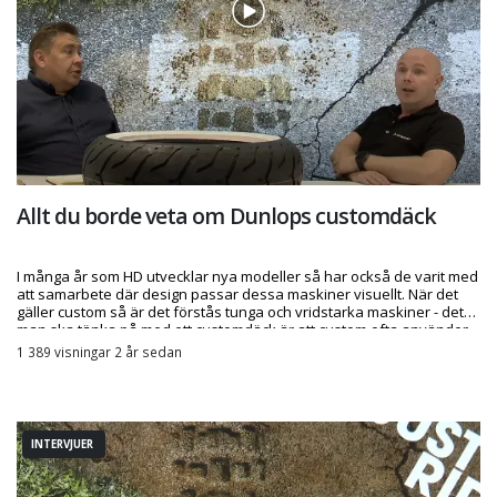
Allt du borde veta om Dunlops customdäck
I många år som HD utvecklar nya modeller så har också de varit med
att samarbete där design passar dessa maskiner visuellt. När det
gäller custom så är det förstås tunga och vridstarka maskiner - det
man ska tänka på med ett customdäck är att custom ofta använder
radial eller diagonalkonstruktion, lite beroende på geometrin på
1 389 visningar 2 år sedan
cykeln. Så däcken kan och bör anpassas för chassin.
INTERVJUER