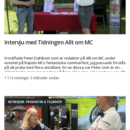
Intervju med Tidningen Allt om MC
Vi träffade Peter Dahlbom som är redaktör på Allt om MC under
eventet på Rapido MCs fantastiska sommarfest, jag passade förstås
på att prata med flera utställare. En av dessa var Peter som är en
riktig kändis inom mc-sporten på flera olika plan. Här pratar vi om allt
från tidningen, till behov av fler skribenter, om racing, framtiden med
1 113 visningar 3 månader sedan
kinesiska märken och mycket mer.
INTERVJUER PRODUKTER & TILLBEHÖR