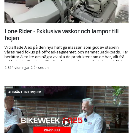
Lone Rider - Exklusiva väskor och lampor till
hojen
Vi träffade Alex på den nya häftiga mässan som gick av stapeln i
våras med fokus på offroad-segmentet, och namnet BackRoads. Här
berättar Alex lite om några av alla de produkter som de har, allt från
exklusiva ledljus fram till mängder av varianter på väskor och lådor
att hänga på dessa långmilahojar.
2 354 visningar 2 år sedan
ALLMÄNT INTERVJUER