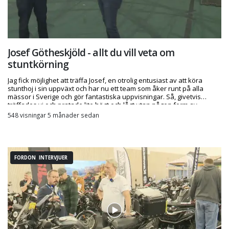
Josef Götheskjöld - allt du vill veta om
stuntkörning
Jag fick möjlighet att träffa Josef, en otrolig entusiast av att köra
stunthoj i sin uppväxt och har nu ett team som åker runt på alla
mässor i Sverige och gör fantastiska uppvisningar. Så, givetvis
träffades vi och pratade lite högt och lågt utan någon form av
talmanus - mycket nöje!
548 visningar 5 månader sedan
FORDON INTERVJUER