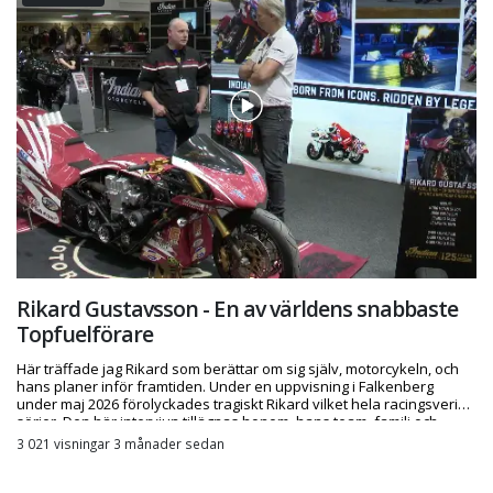
Rikard Gustavsson - En av världens snabbaste
Topfuelförare
Här träffade jag Rikard som berättar om sig själv, motorcykeln, och
hans planer inför framtiden. Under en uppvisning i Falkenberg
under maj 2026 förolyckades tragiskt Rikard vilket hela racingsverige
sörjer. Den här intervjun tillägnas honom, hans team, familj och
vänner.
3 021 visningar 3 månader sedan