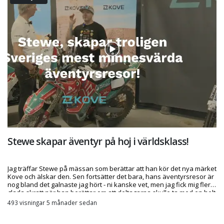
Stewe skapar äventyr på hoj i världsklass!
Jag träffar Stewe på mässan som berättar att han kör det nya märket
Kove och älskar den. Sen fortsätter det bara, hans äventyrsresor är
nog bland det galnaste jag hört - ni kanske vet, men jag fick mig flera
glada skratt när han berättar om att deltagarna skulle ta med en helt
onödig pryl med sig på en av hans researrangemang
493 visningar 5 månader sedan