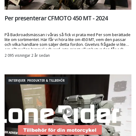
Per presenterar CFMOTO 450 MT - 2024
På Backroadsmässan i våras så fick vi prata med Per som berättade
lite om sortimentet. Här får vi höra lite om 450 MT, vem den passar
och vilka handlare som säljer detta fordon. Givetvis frågade vi lite
om allt mellan himmel och jord, inte minst vilket betyg den får och
varför. Klipp lånat av Örebro MC som säljer CFMOTO.
2 095 visningar 2 år sedan
INTERVJUER PRODUKTER & TILLBEHÖR