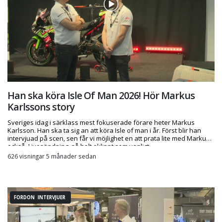
Han ska köra Isle Of Man 2026! Hör Markus
Karlssons story
Sveriges idag i särklass mest fokuserade förare heter Markus
Karlsson. Han ska ta sig an att köra Isle of man i år. Först blir han
intervjuad på scen, sen får vi möjlighet en att prata lite med Markus
också. Livesändning, så helt oklippt som vanligt.
626 visningar 5 månader sedan
FORDON INTERVJUER