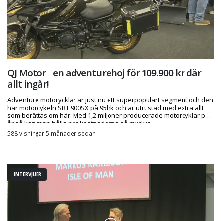
QJ Motor - en adventurehoj för 109.900 kr där
allt ingår!
Adventure motorycklar är just nu ett superpopulärt segment och den
här motorcykeln SRT 900SX på 95hk och är utrustad med extra allt
som berättas om här. Med 1,2 miljoner producerade motorcyklar per
år så kan man hålla ner kostnaderna så mycket.
588 visningar 5 månader sedan
INTERVJUER