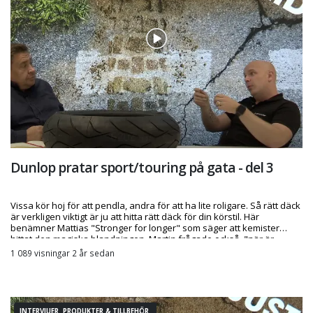
Dunlop pratar sport/touring på gata - del 3
Vissa kör hoj för att pendla, andra för att ha lite roligare. Så rätt däck
är verkligen viktigt är ju att hitta rätt däck för din körstil. Här
benämner Mattias "Stronger for longer" som säger att kemister
hittat den magiska blandningen. Martin frågade också, "när är
däcket slut"? Hör mer om denna diskussion här.
1 089 visningar 2 år sedan
INTERVJUER PRODUKTER & TILLBEHÖR