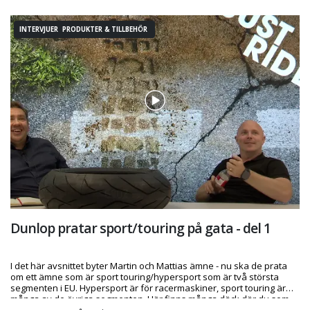
INTERVJUER PRODUKTER & TILLBEHÖR
Dunlop pratar sport/touring på gata - del 1
I det här avsnittet byter Martin och Mattias ämne - nu ska de prata
om ett ämne som är sport touring/hypersport som är två största
segmenten i EU. Hypersport är för racermaskiner, sport touring är
många av de övriga segmenten. Här finns många däck där du som