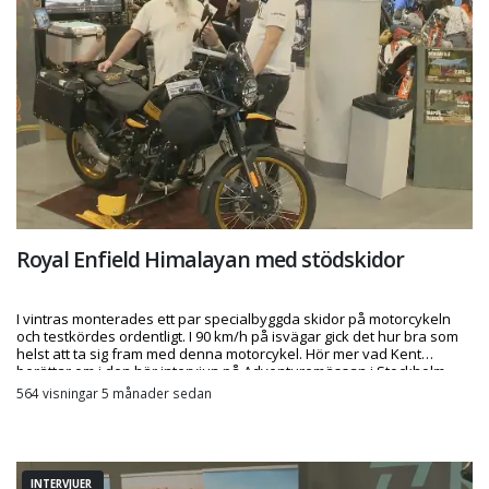
Royal Enfield Himalayan med stödskidor
I vintras monterades ett par specialbyggda skidor på motorcykeln
och testkördes ordentligt. I 90 km/h på isvägar gick det hur bra som
helst att ta sig fram med denna motorcykel. Hör mer vad Kent
berättar om i den här intervjun på Adventuremässan i Stockholm
564 visningar 5 månader sedan
INTERVJUER