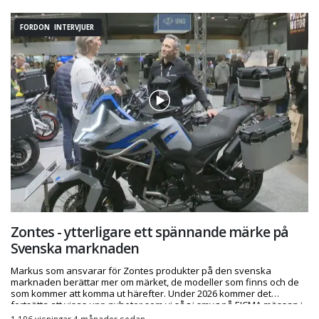
FORDON INTERVJUER
Zontes - ytterligare ett spännande märke på
Svenska marknaden
Markus som ansvarar för Zontes produkter på den svenska
marknaden berättar mer om märket, de modeller som finns och de
som kommer att komma ut härefter. Under 2026 kommer det
fortsätta att visas upp nyheter som vi såg i smyg på EICMA mässan i
Milano i vintras.