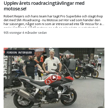
Upplev årets roadracingtävlingar med
motose.se!
Robert Reijers och hans team har tagit Pro Superbike och slagit ihop
det med SM i Roadracing - nu Motose.se! Hör vad som händer den
här säsongen, något som ni som är intresserad inte får missa för allt
smör i Småland. Gå till motose.se och se när nästa event startar!
905 visningar 4 månader sedan
FORDON INTERVJUER