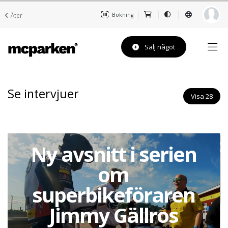
Åter
Bokning
Sälj något
Se intervjuer
Visa 28
Robert Reijers
berättar om
den nya serien
Pro Superbike