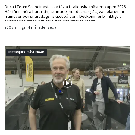
Ducati Team Scandinavia ska tävla i italienska mästerskapen 2026.
Här får ni höra hur allting startade, hur det har gått, vad planen är
framöver och snart dags i slutet på april. Det kommer bli riktigt
spännande att se och följa den här otroliga resan!
930 visningar 4 månader sedan
INTERVJUER TÄVLINGAR