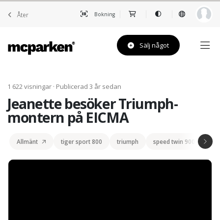
Åter
Bokning
Sälj något
1 622 visningar · Publicerad 3 år sedan
Jeanette besöker Triumph-
montern på EICMA
Allmänt
tiger sport 800
triumph
speed twin 900
spe