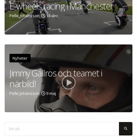
E-wheels racing i Manchester
Pelle Johansson,
18 dec
Nyheter
Jimmy Gällros och teamet i
närbild!
Pelle Johansson,
9 maj