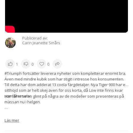
Publicerad av:
Carin Jeanette Smårs
1
0
0
#Triumph fortsätter leverera nyheter som kompletterar enormt bra.
Även med mindre kubik som har stigit i intresse hos konsumenten.
Till detta har dom adderat 13 coola färgdetaljer. Nya Tiger 900 har en
sitthöjd som är helt okej även för oss korta, då Low inte finns kvar
som alternativ.
Här får vi se en glimt på några av de modeller som presenteras på
mässan nu i helgen.
Läs mer