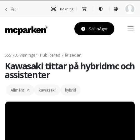
Åter
Bokning
Sälj något
555 705 visningar · Publicerad 7 år sedan
Kawasaki tittar på hybridmc och
assistenter
Allmänt
kawasaki
hybrid