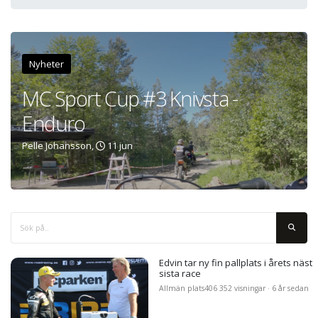
Nyheter
MC Sport Cup #3 Knivsta -
Enduro
Pelle Johansson,
11 jun
Edvin tar ny fin pallplats i årets näst
sista race
Allmän plats
406 352 visningar · 6 år sedan