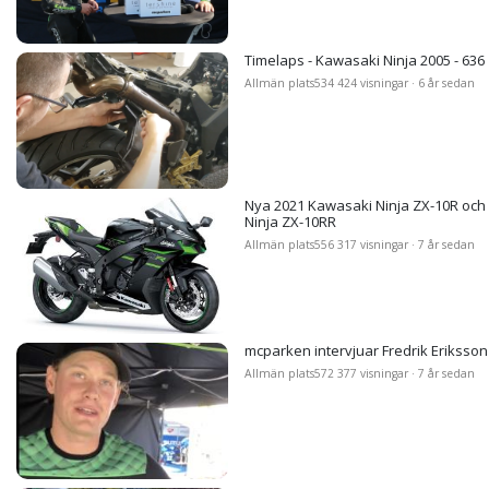
Timelaps - Kawasaki Ninja 2005 - 636
Allmän plats
534 424 visningar · 6 år sedan
Nya 2021 Kawasaki Ninja ZX-10R och
Ninja ZX-10RR
Allmän plats
556 317 visningar · 7 år sedan
mcparken intervjuar Fredrik Eriksson
Allmän plats
572 377 visningar · 7 år sedan