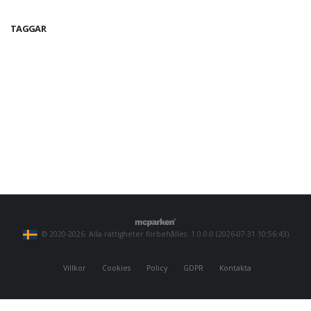
TAGGAR
© 2020-2026. Alla rättigheter förbehålles. 1.0.0.0 (2026-07-31 10:56:43)
Villkor
Cookies
Policy
GDPR
Kontakta