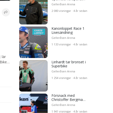
på Gelleråsen
Gelleråsen Arena
2 080 visningar · 4 år sedan
Kanonloppet Race 1
erbike
Livesändning
Gelleråsen Arena
er
1 133 visningar · 4 år sedan
 lär
 i
 Bike
Linhardt tar bronset i
Superbike
Gelleråsen Arena
1 254 visningar · 4 år sedan
ed
 lånad
Försnack med
e
Christoffer Bergman
inför race
Gelleråsen Arena
1 941 visningar · 4 år sedan