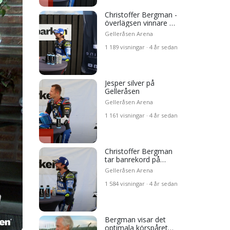
Christoffer Bergman -
week
överlägsen vinnare på
Gelleråsen
Gelleråsen Arena
1 189 visningar · 4 år sedan
Jesper silver på
Gelleråsen
Gelleråsen Arena
1 161 visningar · 4 år sedan
sen
n
Christoffer Bergman
tar banrekord på
Gelleråsen
Gelleråsen Arena
1 584 visningar · 4 år sedan
mala
la
Bergman visar det
optimala körspåret