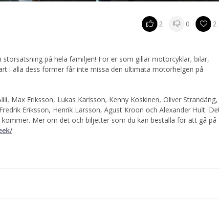
Kanonloppet Race 1
Livesändning
Kanonloppet Race 1
2
0
2
Livesändning
Linhardt tar bronset i
Superbike
 storsatsning på hela familjen! För er som gillar motorcyklar, bilar,
Linhardt tar bronset i Sup
 fart i alla dess former får inte missa den ultimata motorhelgen på
Försnack med Christoff
Bergman inför race
Försnack med Christoffer
lili, Max Eriksson, Lukas Karlsson, Kenny Koskinen, Oliver Strandäng,
Bergman inför race
 Fredrik Eriksson, Henrik Larsson, Agust Kroon och Alexander Hult. Det
Max Eriksson tog guldet
vi kommer. Mer om det och biljetter som du kan beställa för att gå på
superbike
eek/
Max Eriksson tog guldet i
superbike
Joakim tar fint silver m
lånad hoj
Joakim tar fint silver med
hoj
Jimmy Gällros tog en 3:
placering
Jimmy Gällros tog en 3:e
placering