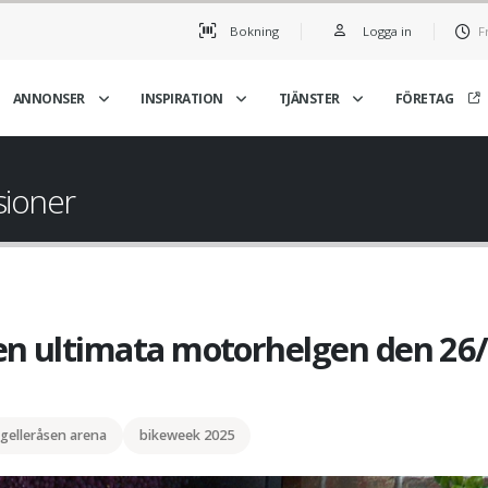
Bokning
Logga in
F
ANNONSER
INSPIRATION
TJÄNSTER
FÖRETAG
sioner
den ultimata motorhelgen den 26
gelleråsen arena
bikeweek 2025
Bikeweek - Missa inte 