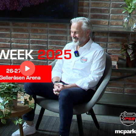
ultimata motorhelge
Pro Superbike lyfter Bike
till nästa nivå med en
storsatsning
Jesper tar silver
Jesper tar silver
Christoffer Bergman -
överlägsen vinnare på G
Christoffer Bergman -
överlägsen vinnare på
Gelleråsen
Jesper silver på Gellerå
Jesper silver på Gelleråse
Christoffer Bergman tar
banrekord på Gellerås
Christoffer Bergman tar
banrekord på Gelleråsen
Bergman visar det opti
körspåret på Gell
Bergman visar det optima
00:00
körspåret på Gelleråsen