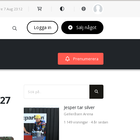
re 7 Aug
23
:
12
Logga in
Sälj något
Prenumerera
/27
Jesper tar silver
Gelleråsen Arena
1 149 visningar · 4 år sedan
den