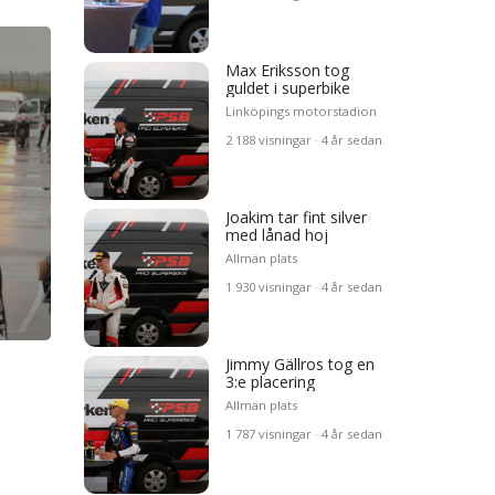
Max Eriksson tog
guldet i superbike
Linköpings motorstadion
miär-
2 188 visningar · 4 år sedan
ld i
Joakim tar fint silver
 i
med lånad hoj
Allmän plats
1 930 visningar · 4 år sedan
rbike
Jimmy Gällros tog en
3:e placering
Allmän plats
1 787 visningar · 4 år sedan