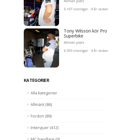
Allmän plats
6 107 visningar · 4 år sedan
Tony Wilsson kör Pro
Superbike
Allmän plats
6 093 visningar · 4 år sedan
KATEGORIER
Alla kategorier
Allmänt (86)
Fordon (89)
Intervjuer (412)
MC handlare (0)