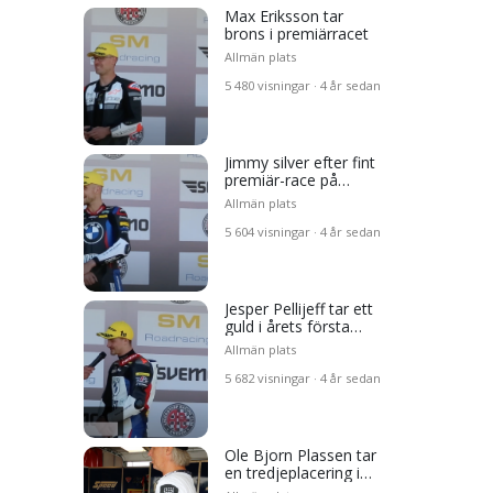
Max Eriksson tar
brons i premiärracet
Allmän plats
5 480 visningar · 4 år sedan
Jimmy silver efter fint
premiär-race på
Anderstorp
Allmän plats
5 604 visningar · 4 år sedan
Jesper Pellijeff tar ett
guld i årets första
race
Allmän plats
5 682 visningar · 4 år sedan
Ole Bjorn Plassen tar
en tredjeplacering i
Pro Superbike