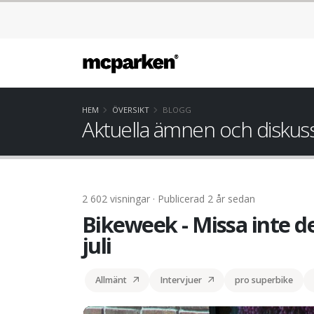
HEM
ÖVERSIKT
BLOGG
Aktuella ämnen och diskus
2 602 visningar · Publicerad 2 år sedan
Bikeweek - Missa inte 
juli
Allmänt
Intervjuer
pro superbike