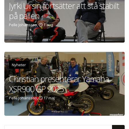
Jyrki Ursin fortsätter att stå stabilt
på pallen
Pelle Johansson,
1 aug
Nyheter
Christian presenterar Yamaha
XSR900 GP 2025
Pelle Johansson,
17 maj