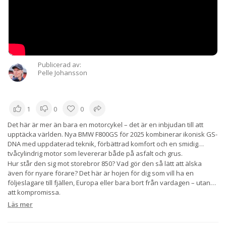
Publicerad av:
Pelle Johansson
1
0
0
Det här är mer än bara en motorcykel – det är en inbjudan till att
upptäcka världen. Nya BMW F800GS för 2025 kombinerar ikonisk GS-
DNA med uppdaterad teknik, förbättrad komfort och en smidig
tvåcylindrig motor som levererar både på asfalt och grus.
Hur står den sig mot storebror 850? Vad gör den så lätt att älska
även för nyare förare?
Det här är hojen för dig som vill ha en
följeslagare till fjällen, Europa eller bara bort från vardagen – utan
att kompromissa.
Läs mer