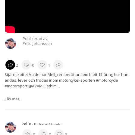
Publicerad av:
Pelle Johansson
2
0
1
Stjärnskottet Valdemar Mellgren berättar som blott 15-åring hur han
andas, lever och frodas inom motorcykel-sporten #motorcycle
#motorsport @AVAMC_sthlm
Läs mer
Pelle
·
Publicerad 3 år sedan
0
0
0