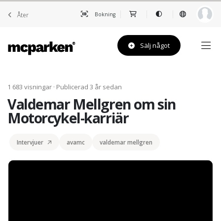
Åter
Bokning
Sälj något
1 683 visningar · Publicerad 3 år sedan
Valdemar Mellgren om sin
Motorcykel-karriär
Intervjuer
avamc
valdemar mellgren