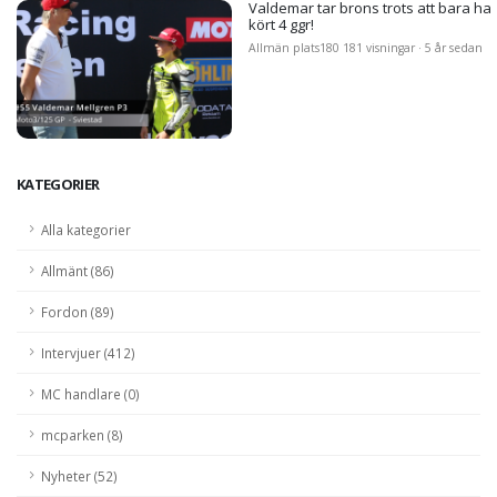
Valdemar tar brons trots att bara ha
kört 4 ggr!
Allmän plats
180 181 visningar · 5 år sedan
KATEGORIER
Alla kategorier
Allmänt (86)
Fordon (89)
Intervjuer (412)
MC handlare (0)
mcparken (8)
Nyheter (52)