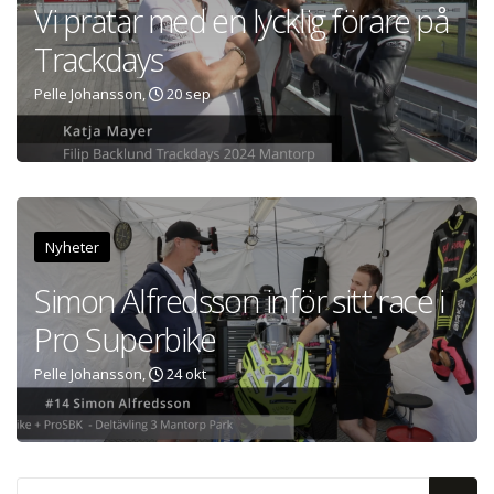
Vi pratar med en lycklig förare på
Trackdays
Pelle Johansson,
20 sep
Nyheter
Simon Alfredsson inför sitt race i
Pro Superbike
Pelle Johansson,
24 okt