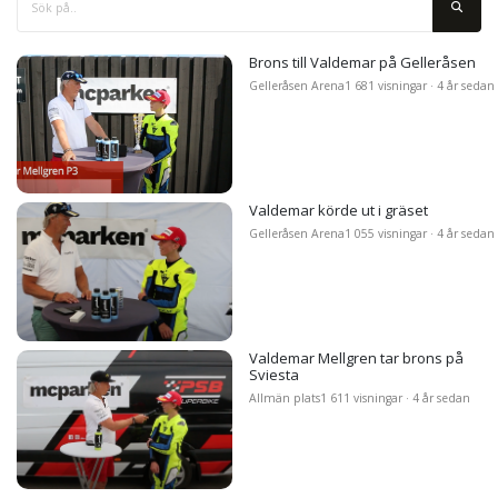
Brons till Valdemar på Gelleråsen
Gelleråsen Arena
1 681 visningar · 4 år sedan
Valdemar körde ut i gräset
Gelleråsen Arena
1 055 visningar · 4 år sedan
Valdemar Mellgren tar brons på
Sviesta
Allmän plats
1 611 visningar · 4 år sedan