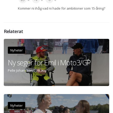
Kommer ni ihåg vad ni hade för ambitioner som 15-åring?
Relaterat
Nyheter
Ny seger för Emil i Moto3/GP
Pelle Johansson,
6 aug
Nyheter