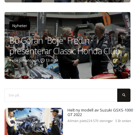
Nyheter
Bo Göran "Bojje" Fredin
presenterar Classic Honda Club
Pelle Johansson,
13 mar
Helt ny modell av Suzuki GSXS-1000
GT 2022
Allmän plats
224 570 visningar · 5 år sedan