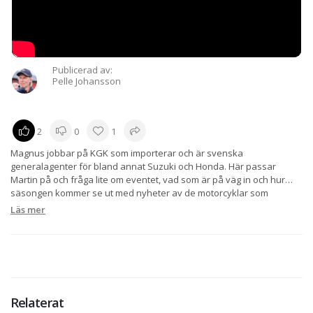
Publicerad av:
Pelle Johansson
2
0
1
Magnus jobbar på KGK som importerar och är svenska
generalagenter för bland annat Suzuki och Honda. Här passar
Martin på och fråga lite om eventet, vad som är på väg in och hur
säsongen kommer se ut med nyheter av de motorcyklar som
presenteras för året.
Läs mer
Relaterat