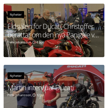
Nyheter
Eldsjälen för Ducati, Christoffer
berättar om den nya Panigale v2s
för 2025
Pelle Johansson,
6 apr
Nyheter
Martin intervjuar Ducati
Pelle Johansson,
12 jul