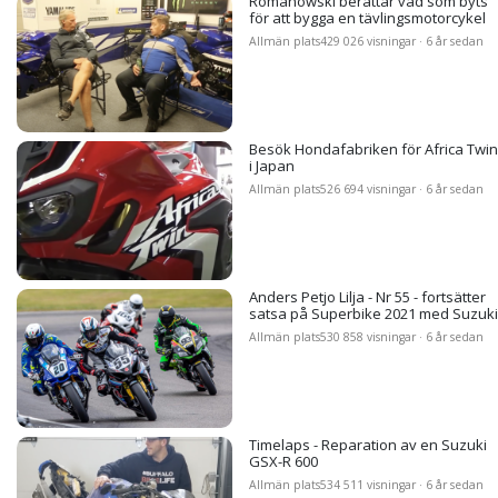
Romanowski berättar vad som byts
för att bygga en tävlingsmotorcykel
Allmän plats
429 026 visningar · 6 år sedan
Besök Hondafabriken för Africa Twin
i Japan
Allmän plats
526 694 visningar · 6 år sedan
Anders Petjo Lilja - Nr 55 - fortsätter
satsa på Superbike 2021 med Suzuki
Allmän plats
530 858 visningar · 6 år sedan
Timelaps - Reparation av en Suzuki
GSX-R 600
Allmän plats
534 511 visningar · 6 år sedan