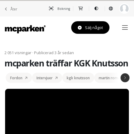
Åter
Bokning
Sälj något
2 051 visningar · Publicerad 3 år sedan
mcparken träffar KGK Knutsson
Fordon
Intervjuer
kgk knutsson
martin romanowski