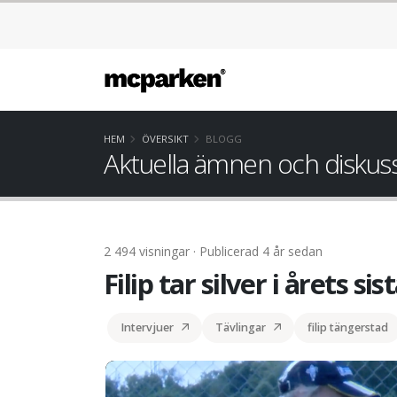
HEM
ÖVERSIKT
BLOGG
Aktuella ämnen och diskus
2 494 visningar · Publicerad 4 år sedan
Filip tar silver i årets sis
Intervjuer
Tävlingar
filip tängerstad
Filip tar silver i årets sista race