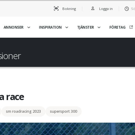
Bokning
Logga in
Sö
ANNONSER
INSPIRATION
TJÄNSTER
FÖRETAG
sioner
ta race
sm roadracing 2023
supersport 300
Filip tar silver i årets sis
race