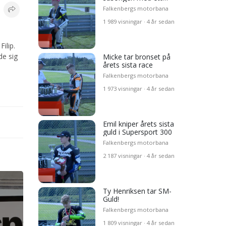
SM-brons
 sista
Falkenbergs motorbana
1 989 visningar · 4 år sedan
uld i
ilip.
 i
de sig
Micke tar bronset på
årets sista race
ld!
!
Falkenbergs motorbana
1 973 visningar · 4 år sedan
ets
 sista
Emil kniper årets sista
guld i Supersport 300
Falkenbergs motorbana
2 187 visningar · 4 år sedan
Ty Henriksen tar SM-
Guld!
Falkenbergs motorbana
1 809 visningar · 4 år sedan