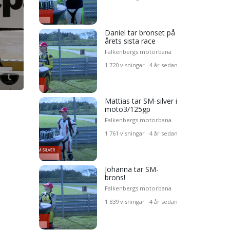
ensk
Daniel tar bronset på
e
årets sista race
Falkenbergs motorbana
1 720 visningar · 4 år sedan
bike
e
Mattias tar SM-silver i
moto3/125gp
Falkenbergs motorbana
1 761 visningar · 4 år sedan
ver i
er i
Johanna tar SM-
brons!
Falkenbergs motorbana
1 839 visningar · 4 år sedan