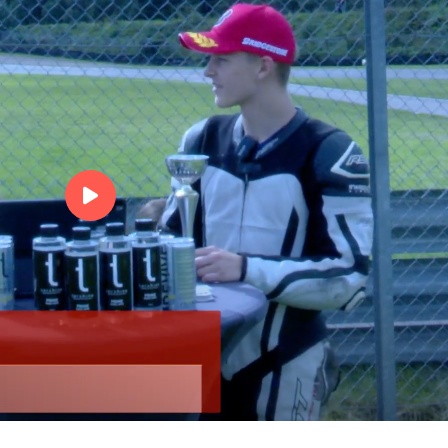
Filip Tängerstad som kör i
klassen Supersport 300 to
fint si
Gabriel tog brons på åre
sista race
Gabriel tog brons på årets 
race
Maxximus tog en hel hö
med medaljer 2023
Maxximus tog en hel hög
medaljer 2023
Anton Eklund blev 3:a i
supersport 600-klasse
Anton Eklund blev 3:a i
supersport 600-klassen
Sebastian tar guldet i år
sista race och e
Sebastian tar guldet i årets
race och ett SM-Silver!
Edvin avslutar säsonge
ett SM-brons
Edvin avslutar säsongen 
00:00
ett SM-brons
Micke tar bronset på år
sista race