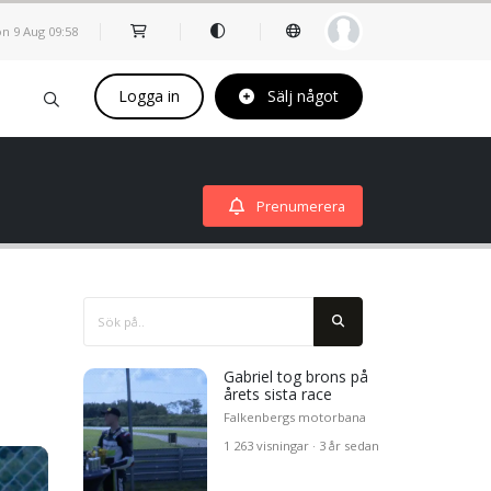
n 9 Aug
09
:
58
Logga in
Sälj något
Prenumerera
Gabriel tog brons på
årets sista race
Falkenbergs motorbana
1 263 visningar · 3 år sedan
ta