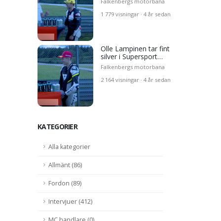
Falkenbergs motorbana
1 779 visningar · 4 år sedan
Olle Lampinen tar fint
silver i Supersport
600
Falkenbergs motorbana
2 164 visningar · 4 år sedan
KATEGORIER
Alla kategorier
Allmänt (86)
Fordon (89)
Intervjuer (412)
MC handlare (0)