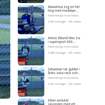
g ett
Maxximus tog en hel
hög med medaljer
ts
2023
Falkenbergs motorbana
sista
2 047 visningar · 4 år sedan
g
 med
Anton Eklund blev 3:a
i supersport 600-
klassen
Falkenbergs motorbana
3 488 visningar · 4 år sedan
ets
Sebastian tar guldet i
 sista
årets sista race och
ett SM-Silver!
Falkenbergs motorbana
n med
2 001 visningar · 4 år sedan
med
Edvin avslutar
ets
säsongen med ett