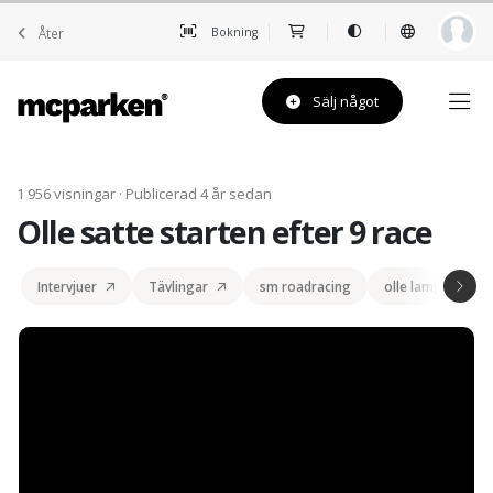
Åter
Bokning
Sälj något
1 956 visningar · Publicerad 4 år sedan
Olle satte starten efter 9 race
Intervjuer
Tävlingar
sm roadracing
olle lampinen ol