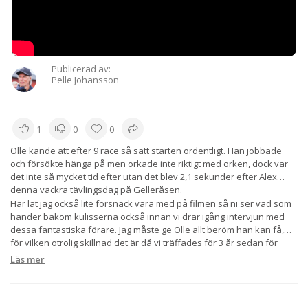
Publicerad av:
Pelle Johansson
1
0
0
Olle kände att efter 9 race så satt starten ordentligt. Han jobbade
och försökte hänga på men orkade inte riktigt med orken, dock var
det inte så mycket tid efter utan det blev 2,1 sekunder efter Alex
denna vackra tävlingsdag på Gelleråsen.
Här lät jag också lite försnack vara med på filmen så ni ser vad som
händer bakom kulisserna också innan vi drar igång intervjun med
dessa fantastiska förare. Jag måste ge Olle allt beröm han kan få,
för vilken otrolig skillnad det är då vi träffades för 3 år sedan för
första gången och gjorde intervjuer, till idag. Otroligt vad Olle har
Läs mer
vuxit på alla plan, inte minst med de intervjuer vi gjort. Heja dig Olle
och alla andra med för den delen!