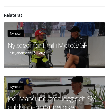
Relaterat
Nyheter
Ny seger för Emil i Moto3/GP
Pelle Johansson,
6 aug
Nyheter
Joel Marklund, trea idag och SM-
guldvinnare i Superbike