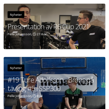
Nyheter
Presentation av R6 Cup 2021
Pelle Johansson,
27 mar
Nyheter
#19 Ture Adolfsson - Brons på
tävling #5 i SSP300
Pelle Johansson,
8 jul