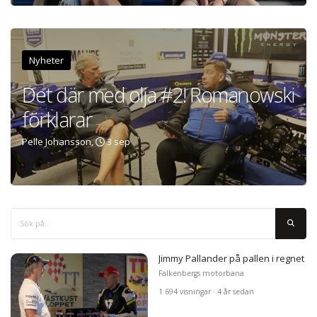
Nyheter
Det där med olja #2! Romanowski
förklarar
Pelle Johansson,
3 sep
Jimmy Pallander på pallen i regnet
Falkenbergs motorbana
1 694 visningar · 4 år sedan