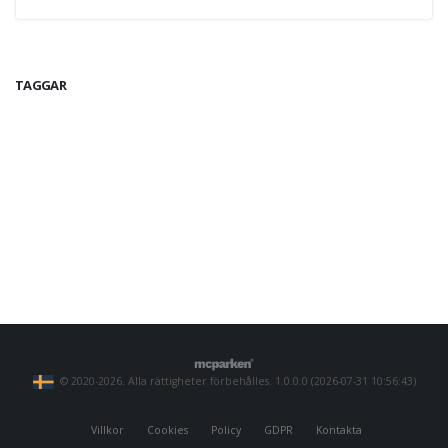
TAGGAR
© 2020-2026. Alla rättigheter förbehålles. 1.0.0.0 (2026-07-31 10:56:43)
Villkor
Cookies
Policy
GDPR
Kontakta