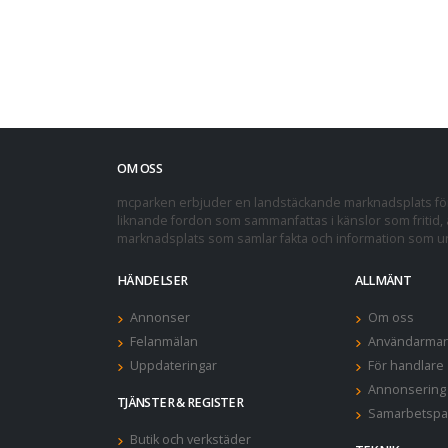
OM OSS
mcparken erbjuder en landstäckande marknadsplats för 
liknande fordon som sammanfattas i känslor som fritid, a
marknadsplats som samlar fakta och information som und
HÄNDELSER
ALLMÄNT
Annonser
Om oss
Felanmälan
Användarman
Uppdateringar
För handlare
Annonsering
TJÄNSTER & REGISTER
Samarbetspa
Butik och verkstäder