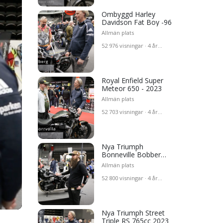
ata
Ombyggd Harley
Davidson Fat Boy -96
r
Allmän plats
 2020
52 976 visningar · 4 år
sedan
son
n Fat
Royal Enfield Super
Meteor 650 - 2023
teor
Allmän plats
52 703 visningar · 4 år
or
sedan
Nya Triumph
Bonneville Bobber
2023
Chrome Edition 2023
Allmän plats
le RS
52 800 visningar · 4 år
sedan
 RS
Nya Triumph Street
Triple RS 765cc 2023