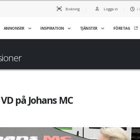
Bokning
Logga in
L
ANNONSER
INSPIRATION
TJÄNSTER
FÖRETAG
sioner
, VD på Johans MC
Johan Isebäck, VD på J
MC