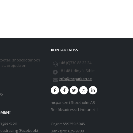
KONTAKTA OSS
cooter, snöscooter och
+46 (0)730 88 22 24
r att erbjuda en
181 48 Lidingö, Sthlm
info@mcparken.se
96
mcparken i Stockholm AB
Besöksadress: Lindtunet 1
EGMENT
ngsektion
Orgnr: 559259-5945
oadracing (Facebook)
Bankgiro: 629-9788