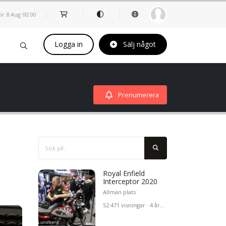
ör 8 Aug
00
00
Logga in
Sälj något
Prenumerera
Royal Enfield
Interceptor 2020
Allmän plats
52 471 visningar · 4 år
ohans
sedan