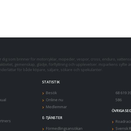
dig som brinner för motorcyklar, mopeder, vespor, cross, enduro, vattens
ktivitet, gemenskap, glädje, förflyttning och upplevelser. mcparkens syfte ä
erlättar för både köpare, säljare, sökare och spekulanter.
STATISTIK
Besök
68 619 3
ual
Online nu
586
Medlemmar
ÖVRIGA S
E-TJÄNSTER
rtners
Roadraci
Förmedlingsansökan
Svensk R