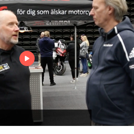
Här får vi möjlighet att pr
med Johan, grundare
tillsammans me
Royal Enfield Intercepto
2020
Royal Enfield Interceptor
Ombyggd Harley David
Fat Boy -96
Ombyggd Harley Davidso
Boy -96
Royal Enfield Super Me
650 - 2023
Royal Enfield Super Mete
650 - 2023
Nya Triumph Bonneville
Bobber Chrome Edition
Nya Triumph Bonneville
Bobber Chrome Edition 
Nya Triumph Street Trip
765cc 2023
Nya Triumph Street Triple
00:00
765cc 2023