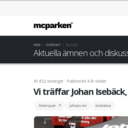
HEM
ÖVERSIKT
BLOGG
Aktuella ämnen och diskus
45 822 visningar · Publicerad 4 år sedan
Vi träffar Johan Isebäck
Intervjuer
johans mc
mcmässa
Johan Isebäck, VD på Johans MC