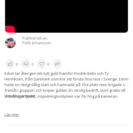
Publicerad av:
Pelle Johansson
0
0
0
Edvin tar återigen ett nytt guld framför Fredrik Belin och Ty
Henriksen, från Danmark som kör sitt första fina race i Sverige. Edvin
hade en riktigt dålig start och hamnade på 10:e plats men krigade sig
framåt i gruppen och kniper guldet. En otrolig bedrift, stort grattis till
den fina vinsten!
Vi beklagar ljudet, inspelningsvolymen var för hög på kameran.
Läs mer