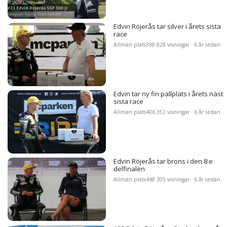
Edvin Röjerås tar silver i årets sista
race
Allmän plats
398 828 visningar · 6 år sedan
Edvin tar ny fin pallplats i årets näst
sista race
Allmän plats
406 352 visningar · 6 år sedan
Edvin Röjerås tar brons i den 8:e
delfinalen
Allmän plats
448 305 visningar · 6 år sedan