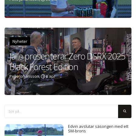
Nyheter
Jalle presenterar Zero DSRX 2025
Black Forest Edition
Pelle Johansson,
8 apr
Edvin avslutar säsongen med ett
SM-brons