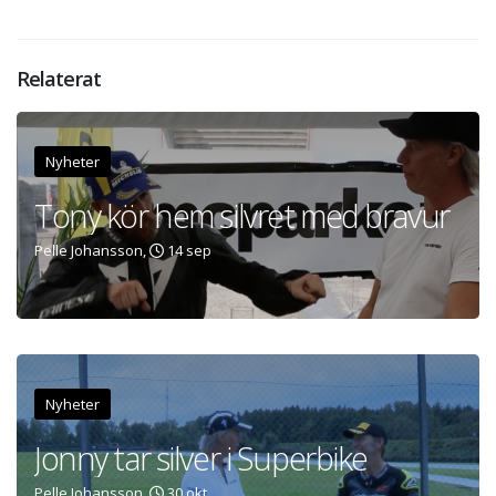
Relaterat
Nyheter
Tony kör hem silvret med bravur
Pelle Johansson,
14 sep
Nyheter
Jonny tar silver i Superbike
Pelle Johansson,
30 okt