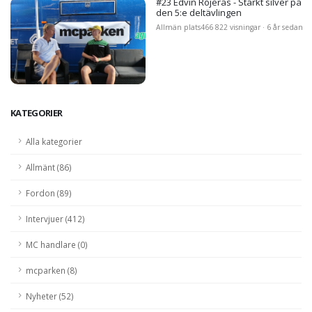
#23 Edvin Röjerås - Starkt silver på
den 5:e deltävlingen
Allmän plats
466 822 visningar · 6 år sedan
KATEGORIER
Alla kategorier
Allmänt (86)
Fordon (89)
Intervjuer (412)
MC handlare (0)
mcparken (8)
Nyheter (52)