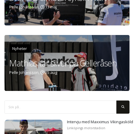
Pelle Johansson,
13 maj
Nyheter
Mathias tar silver på Gelleråsen
Pelle Johansson,
25 aug
Intervju med Maxximus Vikingasköld
Linköpings motorstadion