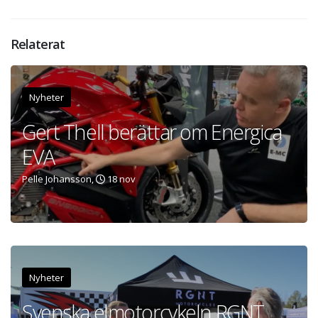
Relaterat
Nyheter
Gert Thell berättar om Energica
EVA
Pelle Johansson,
18 nov
Nyheter
Svenska elmotorcykeln RGNT