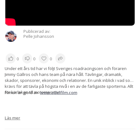
Publicerad av:
Pelle Johansson
0
0
0
Under ett års tid har vi följt Sveriges roadracingscen och föraren
Jimmy Gällros och hans team på nära håll. Tävlingar, dramatik,
skador, sponsorer, ekonomi och relationer. En unik inblick i vad som
krävs för att tävla på högsta nivå i en av de farligaste sporterna. Allt
för kärleken till motorsporten.
Filmen är gjord av
www.odelfilm.com
Läs mer