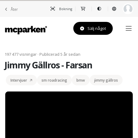
Åter
Bokning
Sälj något
197 477 visningar · Publicerad 5 år sedan
Jimmy Gällros - Farsan
Intervjuer
sm roadracing
bmw
jimmy gällros