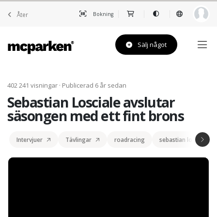
Åter
Bokning
Sälj något
402 241 visningar · Publicerad 6 år sedan
Sebastian Losciale avslutar
säsongen med ett fint brons
Intervjuer
Tävlingar
roadracing
sebastian losciale