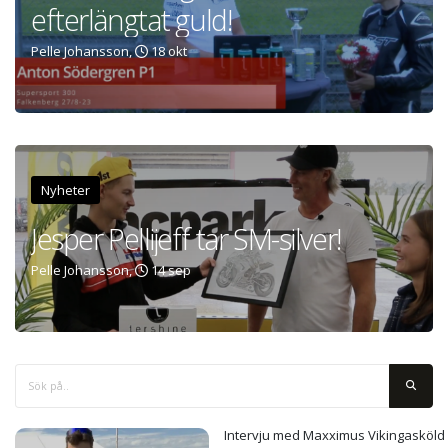
efterlängtat guld!
Pelle Johansson,
18 okt
Nyheter
Jesper Pellijeff tar SM-silver!
Pelle Johansson,
14 sep
Intervju med Maxximus Vikingasköld