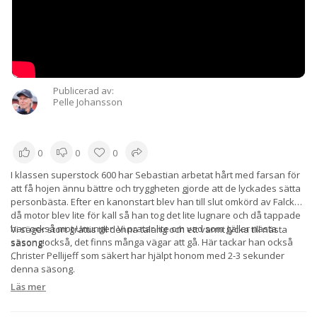
Publicerad av:
Pelle Johansson
0
0
0
I klassen superstock 600 har Sebastian arbetat hårt med farsan för
att få hojen ännu bättre och tryggheten gjorde att de lyckades sätta
personbästa. Efter en kanonstart blev han till slut omkörd av Falck
då motor blev lite för kall så han tog det lite lugnare och då tappade
han också mot Ununger. Vi pratar lite om vad som gäller nästa
Vi säger stort grattis till denna talang och ett varmt lycka till nästa
säsong också, det finns många vägar att gå. Här tackar han också
säsong!
Christer Pellijeff som säkert har hjälpt honom med 2-3 sekunder
denna säsong.
Läs mer