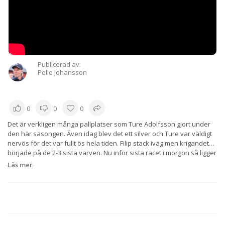
Publicerad av:
Pelle Johansson
0
0
0
Det är verkligen många pallplatser som Ture Adolfsson gjort under
den här säsongen. Även idag blev det ett silver och Ture var väldigt
nervös för det var fullt ös hela tiden. Filip stack iväg men krigandet
började på de 2-3 sista varven. Nu inför sista racet i morgon så ligger
han totalt tvåa i serien.
Läs mer