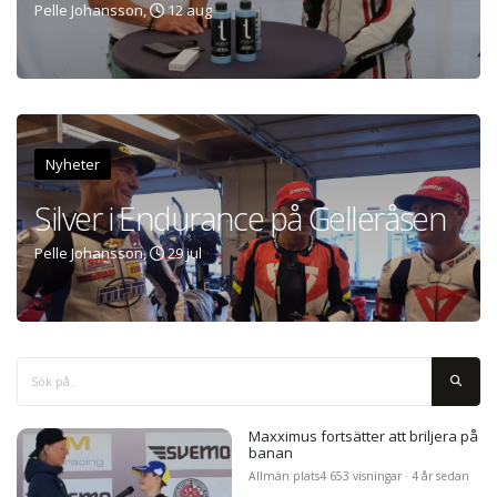
Pelle Johansson,
12 aug
Nyheter
Silver i Endurance på Gelleråsen
Pelle Johansson,
29 jul
Maxximus fortsätter att briljera på
banan
Allmän plats
4 653 visningar · 4 år sedan