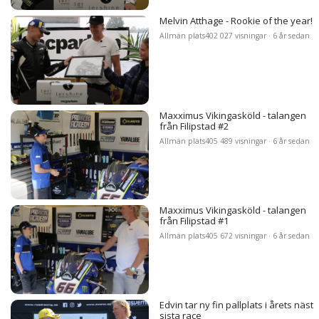
Melvin Atthage - Rookie of the year!
Allmän plats
402 027 visningar · 6 år sedan
Maxximus Vikingasköld - talangen
från Filipstad #2
Allmän plats
405 489 visningar · 6 år sedan
Maxximus Vikingasköld - talangen
från Filipstad #1
Allmän plats
405 672 visningar · 6 år sedan
Edvin tar ny fin pallplats i årets näst
sista race