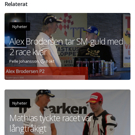
Relaterat
Nyheter
Alex Brodersen tar SM-guld med
2 race kvar
Pelle Johansson,
8 okt
Nyheter
Mathias tyckte racet var
långtråkigt