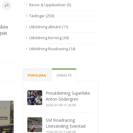
Resor & Upplevelser (5)
Tävlingar (250)
måste
Utbildning allmänt (11)
iskt
Utbildning körning (30)
Utbildning Roadracing (14)
POPULÄRA
SENASTE
Prisutdelning Superbike
Anton Södergren
2026-07-04 11:25:00
SM Roadracing
Livesänding Sviestad
2026-07-02 13:00:00