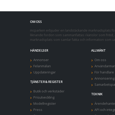
OM OSS
mcparken erbjuder en landstäckande marknadsplats för 
liknande fordon som sammanfattas i känslor som fritid, a
marknadsplats som samlar fakta och information som und
HÄNDELSER
ALLMÄNT
Annonser
Om oss
Felanmälan
Användarman
Uppdateringar
För handlare
Annonsering
TJÄNSTER & REGISTER
Samarbetspa
Butik och verkstäder
TEKNIK
Prisutveckling
Modellregister
Ärendehante
Press
API och integ