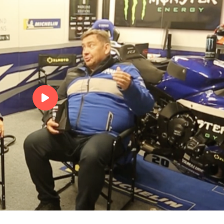
Vi frågar Martin vad han 
olja och hur man skall tä
base
Det där med olja #2!
Romanowski förklarar
Det där med olja #2!
Romanowski förklarar
00:00