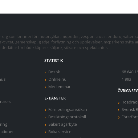
dig som brinner för motorcyklar, mopeder, vespor, cross, enduro, vattens
ktivitet, gemenskap, glädje, förflyttning och upplevelser. mcparkens syfte ä
erlättar för både köpare, säljare, sökare och spekulanter.
STATISTIK
Besök
68 640 1
ual
Online nu
1 993
Medlemmar
ÖVRIGA S
E-TJÄNSTER
rtners
Roadraci
Förmedlingsansökan
Svensk R
Besiktningsprotokoll
Förarför
ring
Säkert ägarbyte
rationer
Boka service