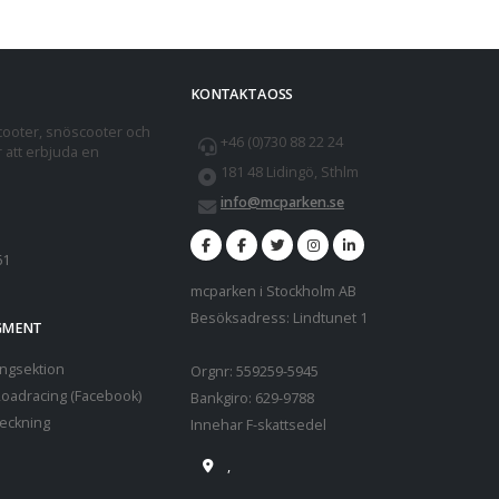
KONTAKTA OSS
cooter, snöscooter och
+46 (0)730 88 22 24
r att erbjuda en
181 48 Lidingö, Sthlm
info@mcparken.se
61
mcparken i Stockholm AB
Besöksadress: Lindtunet 1
EGMENT
ngsektion
Orgnr: 559259-5945
oadracing (Facebook)
Bankgiro: 629-9788
teckning
Innehar F-skattsedel
,