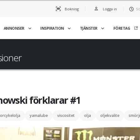
Bokning
Logga in
Sö
ANNONSER
INSPIRATION
TJÄNSTER
FÖRETAG
sioner
owski förklarar #1
orcykelolja
yamalube
viscositet
olja
oljekvalite
smörj
Det där med olja #1!
Romanowski förklarar