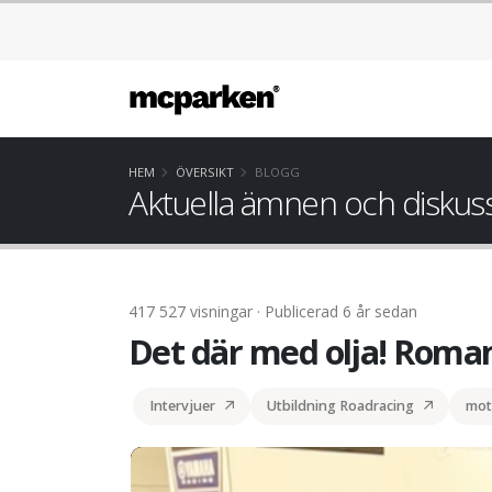
HEM
ÖVERSIKT
BLOGG
Aktuella ämnen och diskus
417 527 visningar · Publicerad 6 år sedan
Det där med olja! Roman
Intervjuer
Utbildning Roadracing
mot
Det där med olja #1! Romanowski förklarar