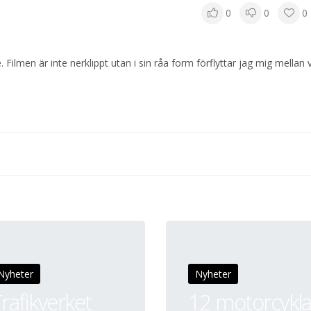
0
0
0
e. Filmen är inte nerklippt utan i sin råa form förflyttar jag mig mellan 
Nyheter
Nyheter
rafikverket
12 motorcykla