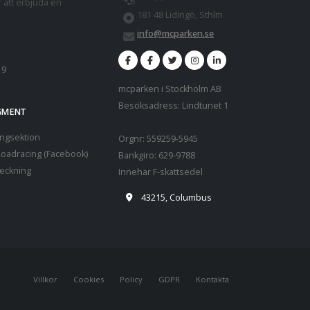
r att erbjuda en
181 48 Lidingö, Sthlm
info@mcparken.se
19
mcparken i Stockholm AB
Besöksadress: Lindtunet 1
EGMENT
ngsektion
Orgnr: 559259-5945
oadracing (Facebook)
Bankgiro: 629-9788
teckning
Innehar F-skattsedel
43215, Columbus
Villkor
Cookies
Policy
GDPR
Kontakta