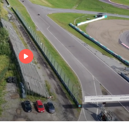
runt och 'tittar' lite. Filme
00:00