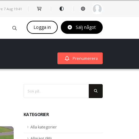
re 7 Aug
19
41
Logga in
Sälj något
Prenumerera
KATEGORIER
Alla kategorier
 #1
flyger
Allmänt (86)