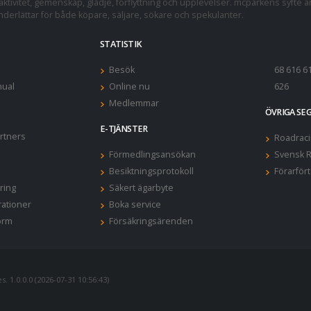
ktivitet, gemenskap, glädje, förflyttning och upplevelser. mcparkens syfte ä
erlättar för både köpare, säljare, sökare och spekulanter.
STATISTIK
Besök
68 616 6
ual
Online nu
626
Medlemmar
ÖVRIGA S
E-TJÄNSTER
rtners
Roadraci
Förmedlingsansökan
Svensk R
Besiktningsprotokoll
Förarför
ring
Säkert ägarbyte
rationer
Boka service
orm
Försäkringsärenden
. 1.0.0.0 (2026-07-31 10:56:43)