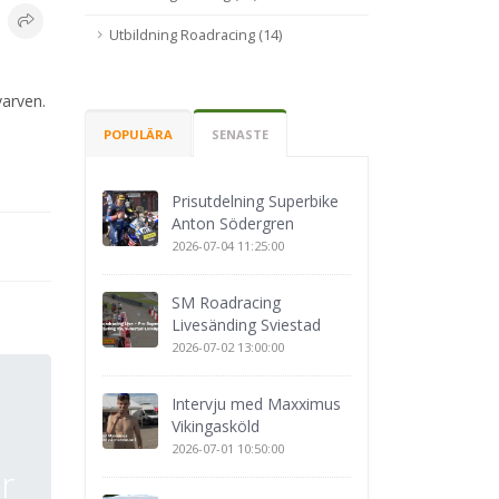
Utbildning Roadracing (14)
varven.
POPULÄRA
SENASTE
Prisutdelning Superbike
Anton Södergren
2026-07-04 11:25:00
SM Roadracing
Livesänding Sviestad
2026-07-02 13:00:00
Intervju med Maxximus
Vikingasköld
2026-07-01 10:50:00
r