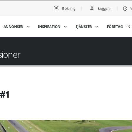
Bokning
Logga in
F
ANNONSER
INSPIRATION
TJÄNSTER
FÖRETAG
sioner
 #1
Gelleråsen Sprintloppet
Här är en sekvens där jag 