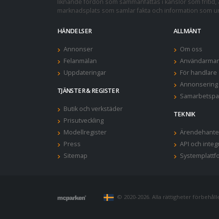
liknande fordon som sammanfattas i känslor som fritid, a
marknadsplats som samlar fakta och information som und
HÄNDELSER
ALLMÄNT
Annonser
Om oss
Felanmälan
Användarman
Uppdateringar
För handlare
Annonsering
TJÄNSTER & REGISTER
Samarbetspa
Butik och verkstäder
TEKNIK
Prisutveckling
Modellregister
Ärendehante
Press
API och integ
Sitemap
Systemplattf
© 2020-2026. Alla rättigheter förbehålles