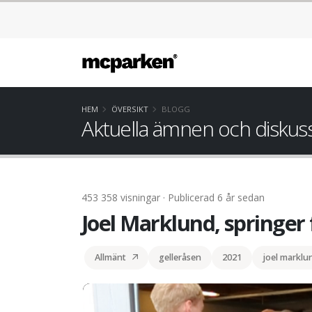
HEM
ÖVERSIKT
BLOGG
Aktuella ämnen och diskus
453 358 visningar · Publicerad 6 år sedan
Joel Marklund, springer
Allmänt
gelleråsen
2021
joel marklu
Joel Marklund, springer flera hundra meter me