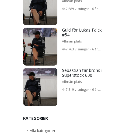
Allmän plats
447 689 visningar · 6 år
sedan
Guld för Lukas Falck
#54
Allmän plats
447 763 visningar · 6 år
sedan
Sebastian tar brons i
Superstock 600
Allmän plats
447 819 visningar · 6 år
sedan
KATEGORIER
Alla kategorier