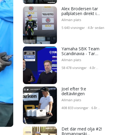
Joel
baka
Alex Brodersen tar
pallplatsen direkt i
den
supersport 600
Allmän plats
5 640 visningar · 4 år sedan
r
atsen
Yamaha SBK Team
Scandinavia - Tar
stora steg och kör
Allmän plats
internationellt 2023
steg
58 478 visningar · 4 år
navia
sedan
gen
Joel efter 9:e
deltävlingen
Allmän plats
408 833 visningar · 6 år
sedan
Det där med olja #2!
Romanowski
st