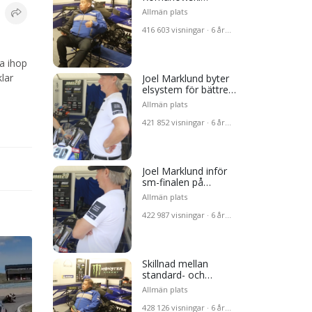
förklarar
stem
Allmän plats
416 603 visningar · 6 år
sedan
ra ihop
nalen
lar
Joel Marklund byter
elsystem för bättre
- och
prestanda
Allmän plats
 och
421 852 visningar · 6 år
i #3
sedan
Pro
o
Joel Marklund inför
sm-finalen på
Anderstorp
r om
Allmän plats
422 987 visningar · 6 år
om
n
sedan
Skillnad mellan
3/GP
standard- och
racehoj i tid?
Allmän plats
Romanowski #3
 #8
428 126 visningar · 6 år