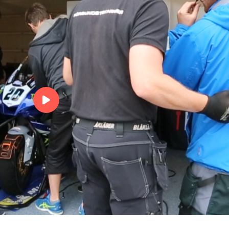
Tre personer krockar och 
tar hojen och springer till
med
Bikeweek - Missa inte 
ultimata motorhelge
Bikeweek - Missa inte den
ultimata motorhelgen den
26/27 juli
Alex Brodersen tar
pallplatsen direkt i supe
Alex Brodersen tar pallpl
direkt i supersport 600
Yamaha SBK Team
Scandinavia - Tar stora 
Yamaha SBK Team Scandi
- Tar stora steg och kör
internatione
Joel efter 9:e deltävlin
Joel efter 9:e deltävlingen
Det där med olja #2!
Romanowski förklarar
Det där med olja #2!
00:00
Romanowski förklarar
Joel Marklund byter
elsystem för bättre pre