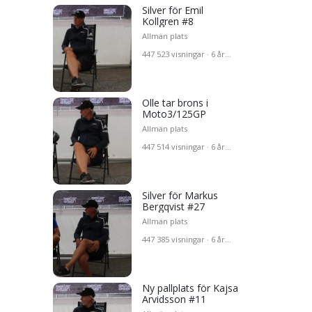
Silver för Emil
Kollgren #8
Allmän plats
447 523 visningar · 6 år
sedan
Olle tar brons i
Moto3/125GP
Allmän plats
447 514 visningar · 6 år
sedan
Silver för Markus
Bergqvist #27
Allmän plats
447 385 visningar · 6 år
sedan
Ny pallplats för Kajsa
Arvidsson #11