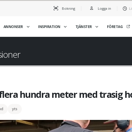
Bokning
Logga in
L
ANNONSER
INSPIRATION
TJÄNSTER
FÖRETAG
sioner
 flera hundra meter med trasig ho
nd
yts
Joel Marklund, springer 
hundra meter me