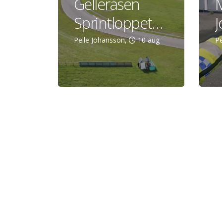
Gelleråsen
M
Sprintloppet
J
#2
o
Pelle Johansson,
10 aug
Pe