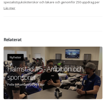
specialistsjuksköterskor och läkare och genomför 250 uppdrag per
år. Läs hela intervjun här
Läs mer
- https://www.oru.se/nyheter/nyhetsarkiv/nyhetsarkiv-
2019/specialistsjukskoterskan-jerry-tar-hand-om-svart-skadade-
och-sjuka-personer/
Relaterat
Nyheter
Halmstad #5 - Ambition och
sponsorer
Pelle Johansson,
14 apr