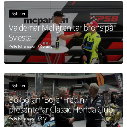
Nyheter
Valdemar Mellgren tar brons på
Sviesta
Pelle Johansson,
5 aug
Nyheter
Bo Göran "Bojje" Fredin
presenterar Classic Honda Club
Pelle Johansson,
13 mar