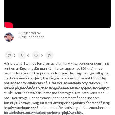
Publicerad av:
Pelle Johansson
0
0
0
Här pratar vi lite med Jerry, en av alla lika viktiga personer som finns
runt en anläggning där man kör i farter upp emot 300 km/h med
tävlingsförare som kör precis så fort som det någonsin går att göra
med sina maskiner. Jerry har lång erfarenhet och är väldigt duktig
och brinner för att finnas på plats och säkerställa att om det skulle
Han tycker om variation i sitt arbetsliv och växlar idag mellan att
hända något så når de en förare på cirka 2 minuter. Jerry har jobbat
arbeta på ambulansen i Karlskoga, som anestesisjuksköterska på
med detta sedan 2010.
sjukhuset i Karlstad och i det egna företaget TM:s Ambulans med
bas i Karlskoga. Det är främst under sommarmånaderna som
företaget har uppdrag vid olika arrangemang och de flesta uppdrag
Om ni vill komma i kontakt med Jerry eller boka hans tjänster så har
är på motorbanan Gälleråsen utanför Karlskoga. TM:s Ambulans har
ni kontaktuppgifter på
sju ambulanser som bemannas av sjuksköterskor,
https://www.tmsambulans.se/index.php/kontakt