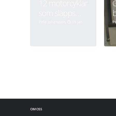
12 motorcyklar
G
som släpps
b
2020
Pelle Johansson,
19 jan
Pe
s
f
OM OSS