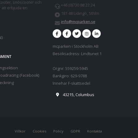
cooter, snöscooter och
+46 (0)730 88 22 24
r att erbjuda en
181 48 Lidingö, Sthlm
info@mcparken.se
40
mcparken i Stockholm AB
Besöksadress: Lindtunet 1
EGMENT
ngsektion
Orgnr: 559259-5945
oadracing (Facebook)
Bankgiro: 629-9788
teckning
Innehar F-skattsedel
43215, Columbus
Villkor
Cookies
Policy
GDPR
Kontakta