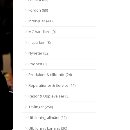
estämt
Fordon (89)
. Förb
Intervjuer (412)
MC handlare (0)
mcparken (8)
Nyheter (52)
Podcast (8)
Produkter & tillbehör (24)
Reparationer & Service (11)
Resor & Upplevelser (5)
Tävlingar (250)
Utbildning allmänt (11)
Utbildning körning (30)