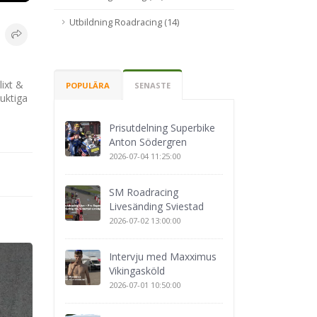
Utbildning Roadracing (14)
lixt &
POPULÄRA
SENASTE
duktiga
Prisutdelning Superbike
Anton Södergren
2026-07-04 11:25:00
SM Roadracing
Livesänding Sviestad
2026-07-02 13:00:00
Intervju med Maxximus
Vikingasköld
2026-07-01 10:50:00