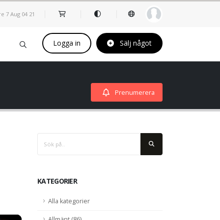
re 7 Aug
04
:
21
Logga in
Sälj något
Prenumerera
KATEGORIER
Alla kategorier
Allmänt (86)