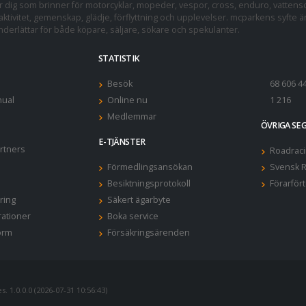
dig som brinner för motorcyklar, mopeder, vespor, cross, enduro, vattens
ktivitet, gemenskap, glädje, förflyttning och upplevelser. mcparkens syfte ä
erlättar för både köpare, säljare, sökare och spekulanter.
STATISTIK
Besök
68 606 4
ual
Online nu
1 216
Medlemmar
ÖVRIGA S
E-TJÄNSTER
rtners
Roadraci
Förmedlingsansökan
Svensk R
Besiktningsprotokoll
Förarför
ring
Säkert ägarbyte
rationer
Boka service
orm
Försäkringsärenden
. 1.0.0.0 (2026-07-31 10:56:43)