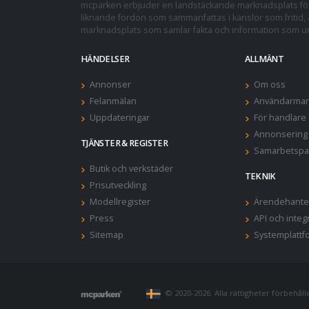
mcparken erbjuder en landstäckande marknadsplats för 
liknande fordon som sammanfattas i känslor som fritid, a
marknadsplats som samlar fakta och information som und
HÄNDELSER
ALLMÄNT
Annonser
Om oss
Felanmälan
Användarman
Uppdateringar
För handlare
Annonsering
TJÄNSTER & REGISTER
Samarbetspa
Butik och verkstäder
TEKNIK
Prisutveckling
Modellregister
Ärendehante
Press
API och integ
Sitemap
Systemplattf
© 2020-2026. Alla rättigheter förbehålles