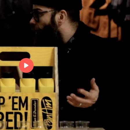
vetenskap -det går
Här har Blixt & Dunder b
sig för att göra en oljetest
00:00