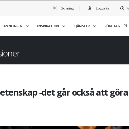
Bokning
Logga in
F
ANNONSER
INSPIRATION
TJÄNSTER
FÖRETAG
sioner
 vetenskap -det går också att göra
Att välja rätt olja är en