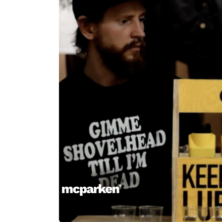
Att välja rätt olja är en vetenskap -det går
00:00