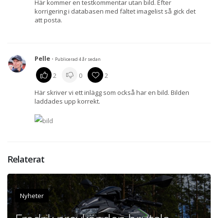
Här kommer en testkommentar utan bild. Efter
korrigering i databasen med fältet imagelist så gick det
att posta.
Pelle
·
Publicerad 4 år sedan
2
0
2
Här skriver vi ett inlägg som också har en bild. Bilden
laddades upp korrekt.
Relaterat
Nyheter