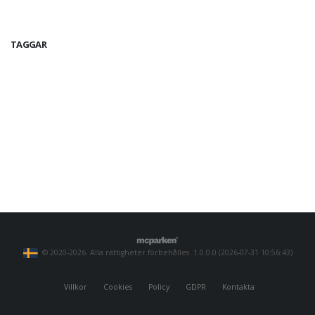
TAGGAR
© 2020-2026. Alla rättigheter förbehålles. 1.0.0.0 (2026-07-31 10:56:43)
Villkor
Cookies
Policy
GDPR
Kontakta