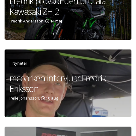
Fredrik provkör den brutala
Kawasaki ZH 2
Fredrik Andersson,
14 maj
Nyheter
mcparken intervjuar Fredrik
Eriksson
Pelle Johansson,
10 aug