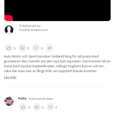
Publicerad av:
Fredrik Andersson
0
0
0
Auto Motor och Sport besöker Gotland Ring för att prata med
grundaren Alec Havrén om den nya ban layouten. Det kommer bli en
bana med mycket höjdskillnader, många högfarts kurvor och en
raka där man inte är långt ifrån sin toppfart! Banan kommer
dessutom vara totalt sett över 7km lång och det kommer kanske ta
Läs mer
runt 3 minuter att köra ett varv med en bra bil!
Pelle
·
Publicerad 4 år sedan
0
0
0