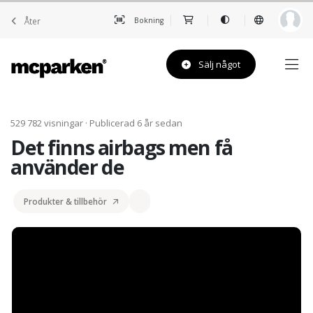
Åter
Bokning
Sälj något
529 782 visningar · Publicerad 6 år sedan
Det finns airbags men få
använder de
Produkter & tillbehör