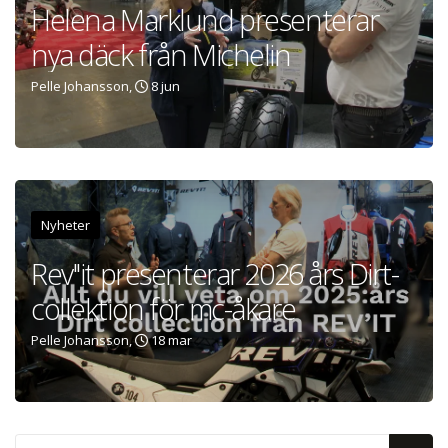
Helena Marklund presenterar
nya däck från Michelin
Pelle Johansson,
8 jun
Nyheter
Rev''it presenterar 2026 års Dirt-
collektion för mc-åkare
Pelle Johansson,
18 mar