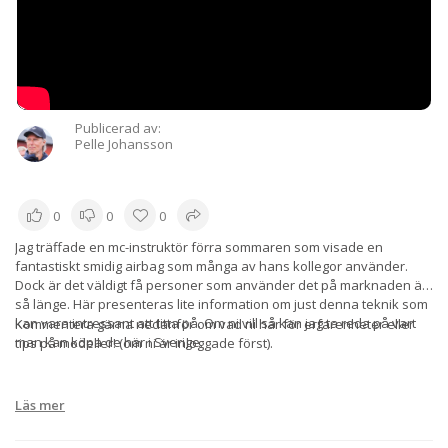
Publicerad av:
Pelle Johansson
0
0
0
Jag träffade en mc-instruktör förra sommaren som visade en
fantastiskt smidig airbag som många av hans kollegor använder.
Dock är det väldigt få personer som använder det på marknaden än
så länge. Här presenteras lite information om just denna teknik som
kan vara intressant att titta på. Om ni vill så kan jag ta reda på vart
Kommentera gärna nedanför om vad ni har för erfarenheter eller
man kan köpa de här i Sverige.
tips på modeller! (om ni är inloggade först).
Läs mer