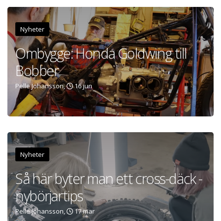
Nyheter
Ombygge: Honda Goldwing till
Bobber
Pelle Johansson,
16 jun
Nyheter
Så här byter man ett cross-däck -
nybörjartips
Pelle Johansson,
17 mar