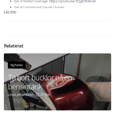
Del 3 Hidden Damage:
https://youtu.be/3QgX0X4xcIA
Del 4 Customized Gauge Cluster:
Läs mer
https://youtu.be/_4uboue7alA
Del 5 Tank Painted and Exhaust Installed:
https://youtu.be/QHH34ETPB5E
Del 6 Bike Finished, First Ride:
https://youtu.be/e_KTzL23hCU
Relaterat
Nyheter
Ta bort bucklor på en
bensintank
Linus Johansson ,
23 feb