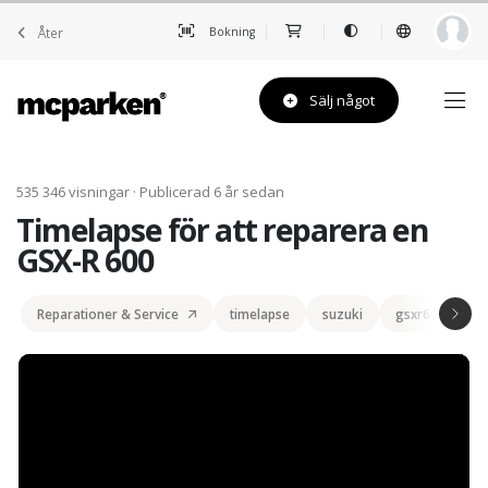
Åter
Bokning
Sälj något
535 346 visningar · Publicerad 6 år sedan
Timelapse för att reparera en
GSX-R 600
Reparationer & Service
timelapse
suzuki
gsxr600
r