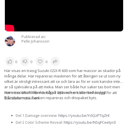
Publicerad av:
Pelle Johansson
0
0
0
Här visas en trasig Suzuki GSX-R 600 som har massor av skador på
många delar. Här repareras maskinen för att återigen se ut som ny
vilket är otroligt intressant att se och lära av för er som kanske inte
är så självsäkra på att meka. Man ser både hur saker tas bort men
även monteras tillbaka. Kåpor byts och ersätts med snyggt
Här visas alla filmer i detalj på alla moment som behövdes för att
blå/silvermotiv. Tanken repareras och drivpaket byts.
återställa maskinen:
Del 1 Damage overview:
https://youtu.be/YclQzPTqZHI
Del 2 Color Scheme Reveal:
https://youtu.be/NSqFCeetyc0