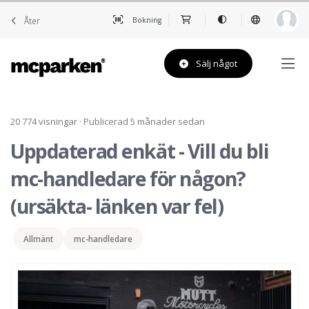
Åter
Bokning
Sälj något
20 774 visningar · Publicerad 5 månader sedan
Uppdaterad enkät - Vill du bli
mc-handledare för någon?
(ursäkta- länken var fel)
Allmänt
mc-handledare