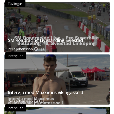
Tävlingar
SM Roadracing Livesänding Sviestad
Pelle Johansson,
2 jul
Intervjuer
Intervju med Maxximus Vikingasköld
Pelle Johansson,
1 jul
Intervjuer