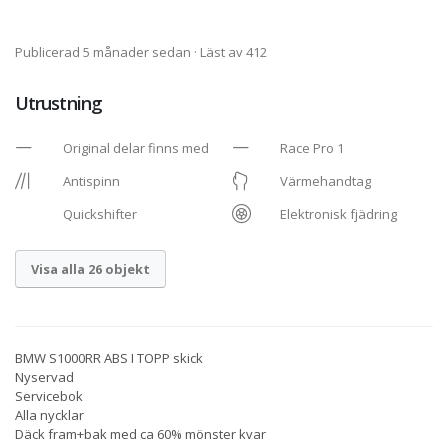
Publicerad 5 månader sedan
· Läst av 412
Utrustning
Original delar finns med
Race Pro 1
Antispinn
Värmehandtag
Quickshifter
Elektronisk fjädring
Visa alla 26 objekt
BMW S1000RR ABS I TOPP skick
Nyservad
Servicebok
Alla nycklar
Däck fram+bak med ca 60% mönster kvar