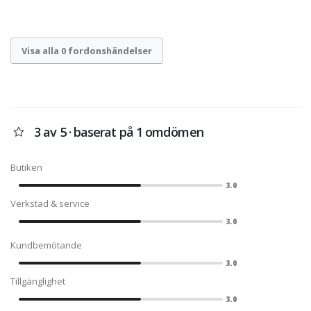
Visa alla 0 fordonshändelser
3 av 5 · baserat på 1 omdömen
Butiken
3.0
Verkstad & service
3.0
Kundbemötande
3.0
Tillgänglighet
3.0