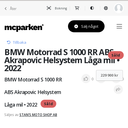
Åter
Bokning
Sälj något
Tillbaka
BMW Motorrad S 1000 RR ABS
Såld
Akrapovic Helsystem Låga mil •
2022
229 900 kr
BMW Motorrad S 1000 RR
0
0
0
ABS Akrapovic Helsystem
Låga mil • 2022
Såld
Säljes av
STAN’S MOTO SHOP AB