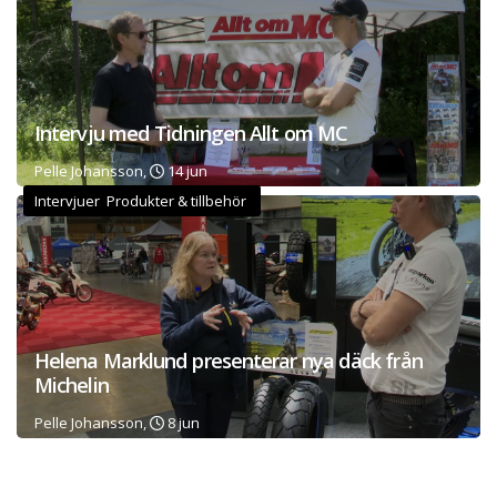
Intervju med Tidningen Allt om MC
Pelle Johansson,
14 jun
Intervjuer Produkter & tillbehör
Helena Marklund presenterar nya däck från
Michelin
Pelle Johansson,
8 jun