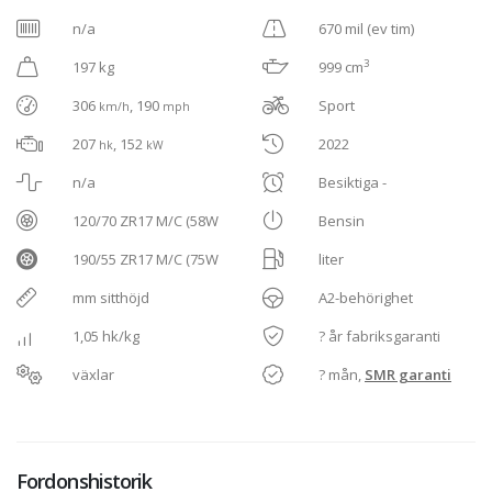
n/a
670 mil (ev tim)
3
197 kg
999 cm
306
, 190
Sport
km/h
mph
207
, 152
2022
hk
kW
n/a
Besiktiga -
120/70 ZR17 M/C (58W
Bensin
190/55 ZR17 M/C (75W
liter
mm sitthöjd
A2-behörighet
1,05 hk/kg
? år fabriksgaranti
växlar
? mån,
SMR garanti
Fordonshistorik