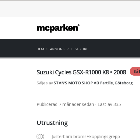
HEM
ANNONSER
SUZUKI
Suzuki Cycles GSX-R1000 K8 • 2008
Så
Säljes av
STAN’S MOTO SHOP AB
Partille, Göteborg
Publicerad 7 månader sedan
· Läst av 335
Utrustning
Justerbara broms+kopplingsgrepp