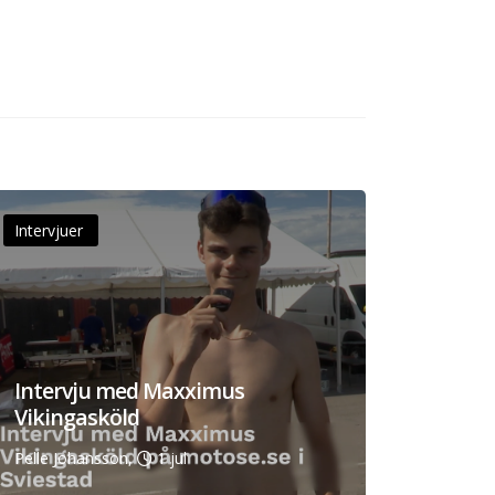
Intervjuer
Intervju med Maxximus
Vikingasköld
Pelle Johansson,
1 jul