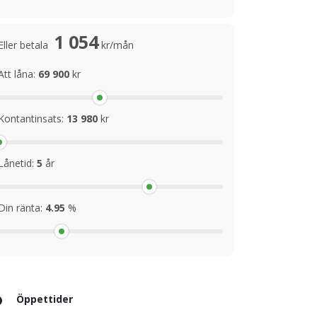
1 054
Eller betala
kr/mån
Att låna:
69 900
kr
Kontantinsats:
13 980
kr
Lånetid:
5
år
Din ränta:
4.95
%
Öppettider