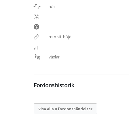
n/a
mm sitthöjd
växlar
Fordonshistorik
Visa alla 0 fordonshändelser