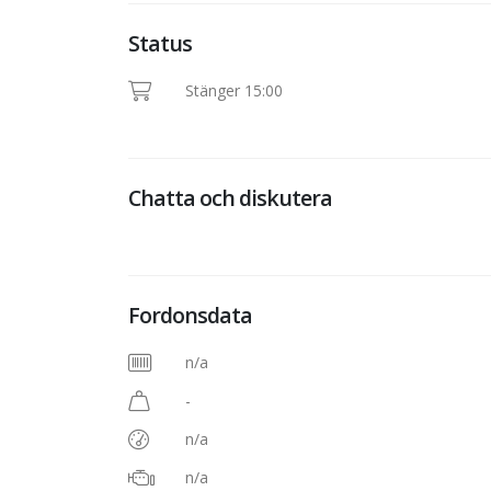
Status
Stänger 15:00
Chatta och diskutera
Fordonsdata
n/a
-
n/a
n/a