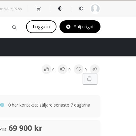
ör 8 Aug
09
59
Logga in
Sälj något
0
0
0
0
har kontaktat säljare senaste 7 dagarna
69 900 kr
Pris: