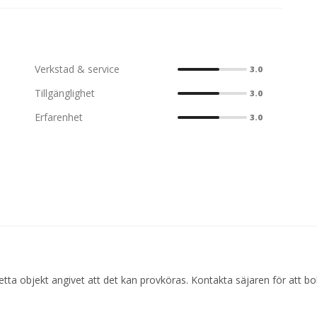
Verkstad & service
3.0
Tillgänglighet
3.0
Erfarenhet
3.0
etta objekt angivet att det kan provköras. Kontakta säjaren för att b