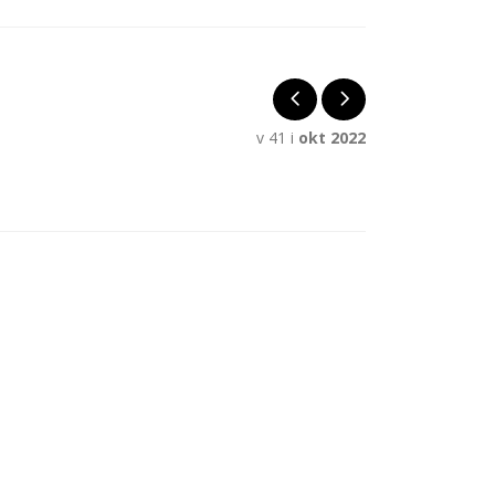
v 41 i
okt 2022