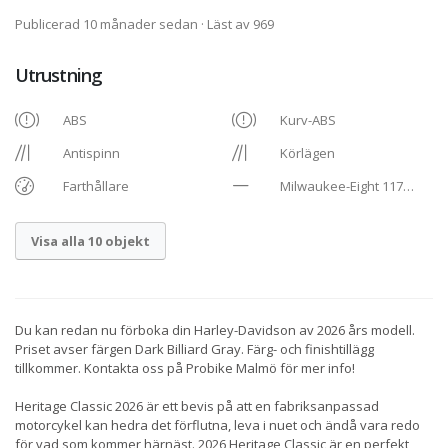
Publicerad 10 månader sedan
· Läst av 969
Utrustning
ABS
Kurv-ABS
Antispinn
Körlägen
Farthållare
Milwaukee-Eight 117
Custom
Visa alla 10 objekt
Du kan redan nu förboka din Harley-Davidson av 2026 års modell.
Priset avser färgen Dark Billiard Gray. Färg- och finishtillägg
tillkommer. Kontakta oss på Probike Malmö för mer info!
Heritage Classic 2026 är ett bevis på att en fabriksanpassad
motorcykel kan hedra det förflutna, leva i nuet och ändå vara redo
för vad som kommer härnäst. 2026 Heritage Classic är en perfekt