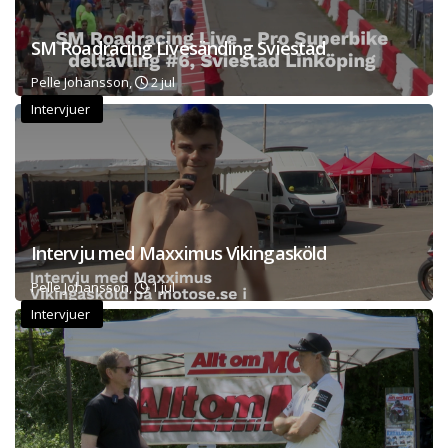
SM Roadracing Livesänding Sviestad
Pelle Johansson,
2 jul
Intervjuer
Intervju med Maxximus Vikingasköld
Pelle Johansson,
1 jul
Intervjuer