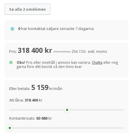
Se alla 2 omdömen
0
har kontaktat säljare senaste 7 dagarna
318 400 kr
Pris:
314 900 kr
254 720:- exkl. moms
Obs!
Pris eller innehåll i annons kan variera.
Chatta
eller ring
gärna före ditt besök så den finns kvar
5 159
Eller betala
kr/mån
Att låna:
318 400
kr
Kontantinsats:
63 680
kr