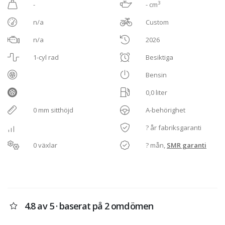
3
-
- cm
n/a
Custom
n/a
2026
1-cyl rad
Besiktiga
Bensin
0,0 liter
0 mm sitthöjd
A-behörighet
? år fabriksgaranti
0 växlar
? mån,
SMR garanti
4.8 av 5 · baserat på 2 omdömen