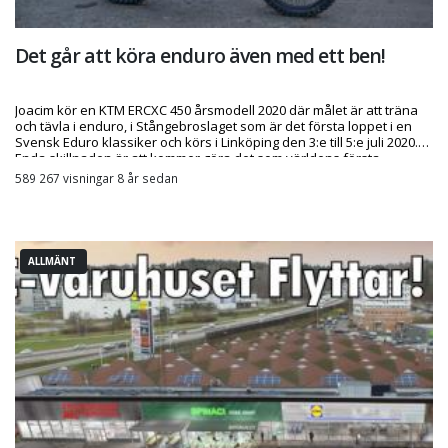
Det går att köra enduro även med ett ben!
Joacim kör en KTM ERCXC 450 årsmodell 2020 där målet är att träna
och tävla i enduro, i Stångebroslaget som är det första loppet i en
Svensk Eduro klassiker och körs i Linköping den 3:e till 5:e juli 2020.
Enda skillnaden är att kommer göra det som världens första
tävlande med ett ben.
589 267 visningar 8 år sedan
ALLMÄNT