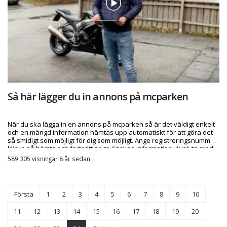
Så här lägger du in annons på mcparken
När du ska lägga in en annons på mcparken så är det väldigt enkelt
och en mängd information hämtas upp automatiskt för att göra det
så smidigt som möjligt för dig som möjligt. Ange registreringsnummer,
klicka på hämta och fortsätt ange önskad information. Avsluta med
att bifoga bilder eller en film.
589 305 visningar 8 år sedan
Första
1
2
3
4
5
6
7
8
9
10
11
12
13
14
15
16
17
18
19
20