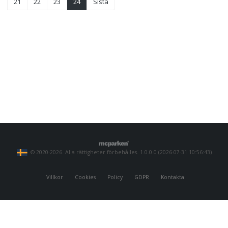
(Of current)
21
22
23
24
Sista
© 2020-2026. Alla rättigheter förbehålles. 1.0.0.0 (2026-07-31 10:56:43)
Villkor
Cookies
Policy
GDPR
Kontakta