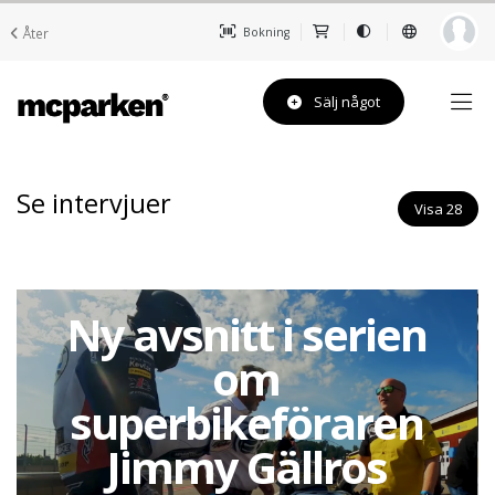
Åter
Bokning
Sälj något
Se intervjuer
Visa 28
Ny avsnitt i serien
om
superbikeföraren
Jimmy Gällros