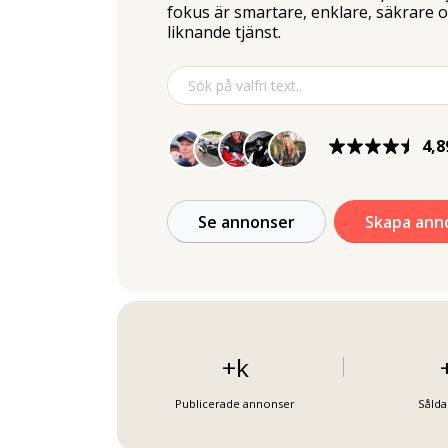
fokus är smartare, enklare, säkrare
liknande tjänst.
4,8
Se annonser
Skapa an
+
k
Publicerade annonser
Sålda