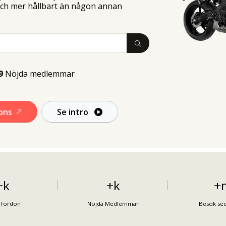
 och mer hållbart än någon annan
9
Nöjda medlemmar
nons
Se intro
+
k
+
k
+
 fordon
Nöjda Medlemmar
Besök se