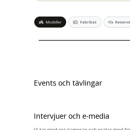
Modeller
Fabrikat
Reservd
Events och tävlingar
Intervjuer och e-media
Vi tar med oss kameran och pratar med folk