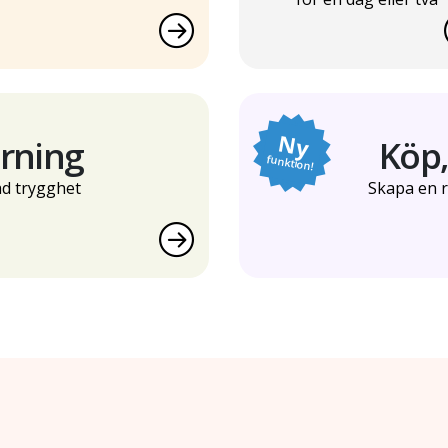
Ny
rning
Köp, 
funktion!
d trygghet
Skapa en r