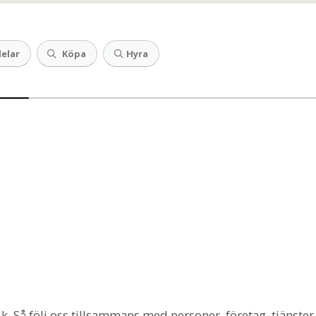
elar
Köpa
Hyra
. Så följ oss tillsammans med personer, företag, tjänster 