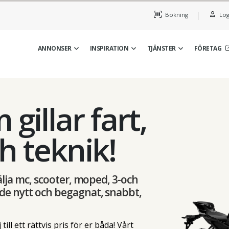
Bokning
Log
ANNONSER
INSPIRATION
TJÄNSTER
FÖRETAG
 gillar fart,
h teknik!
sälja mc, scooter, moped, 3-och
åde nytt och begagnat, snabbt,
ill ett rättvis pris för er båda! Vårt