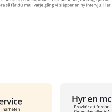
a så får du mail varje gång vi släpper en ny intervju. Har 
Hyr en mc
ervice
Provkör ett fordon
 i närheten
för en dag eller två