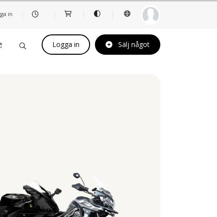
ga in
Logga in
Sälj något