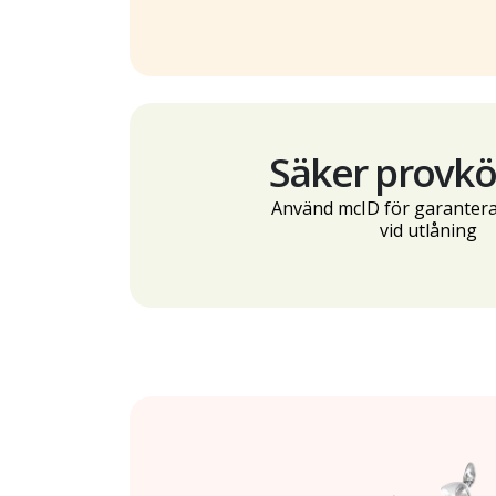
Säker provkö
Använd mcID för garantera
vid utlåning