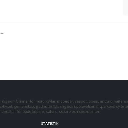
...
dig som brinner för motorcyklar, mopeder, vespor, cross, enduro, vattens
ktivitet, gemenskap, glädje, förflyttning och upplevelser. mcparkens syfte ä
erlättar för både köpare, säljare, sökare och spekulanter.
STATISTIK