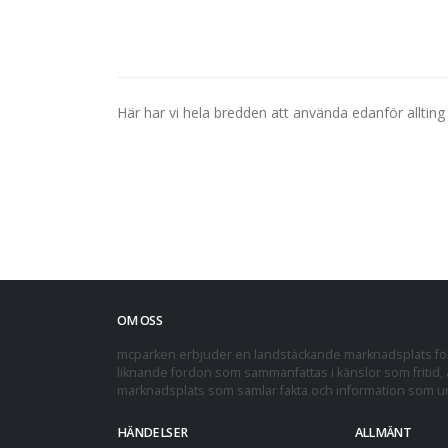
Här har vi hela bredden att använda edanför allting .
OM OSS
mcparken erbjuder en landstäckande marknadsplats för 
liknande fordon som sammanfattas i känslor som fritid, a
marknadsplats som samlar fakta och information som und
HÄNDELSER
ALLMÄNT