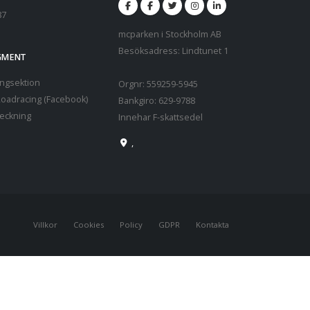
87
mcparken i Stockholm AB
Besöksadress: Lindtunet 1
EGMENT
ngsektion
Orgnr: 559259-5945
oadracing (Facebook)
Bankgiro: 629-9788
teckning
Innehar F-skattsedel
,
Villkor
Cookies
Policy
GDPR
Kontakta