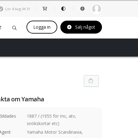
Lör 8 Aug
04
31
Logga in
Sälj något
akta om Yamaha
Bildades
1887 / (1955 för mc, atv,
snökskortar etc)
Agent
Yamaha Motor Scandinavia,