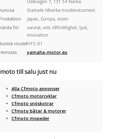
Uddvägen 7, 131 54 Nacka
Kuriosa
Startade tillverka musikinstrument
Produktion
Japan, Europa, Asien
Kända för
varvtal, vrid, tillförlitlighet, ljud,
innovation
Ikonisk modell
YFZ-R1
Hemsida
yamaha-motor.eu
moto till salu just nu
Alla Cfmoto annonser
Cfmoto motorcyklar
Cfmoto snöskotrar
Cfmoto båtar & motorer
Cfmoto mopeder