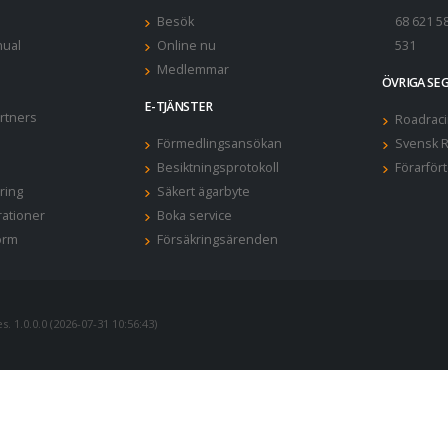
Besök
68 621 5
ual
Online nu
531
Medlemmar
ÖVRIGA S
E-TJÄNSTER
rtners
Roadraci
Förmedlingsansökan
Svensk R
Besiktningsprotokoll
Förarför
ring
Säkert ägarbyte
rationer
Boka service
orm
Försäkringsärenden
. 1.0.0.0 (2026-07-31 10:56:43)