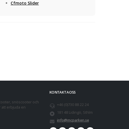
Cfmoto Slider
KONTAKTA OSS
cooter, snöscooter och
+46 (0)730 88 22 24
r att erbjuda en
181 48 Lidingö, Sthlm
info@mcparken.se