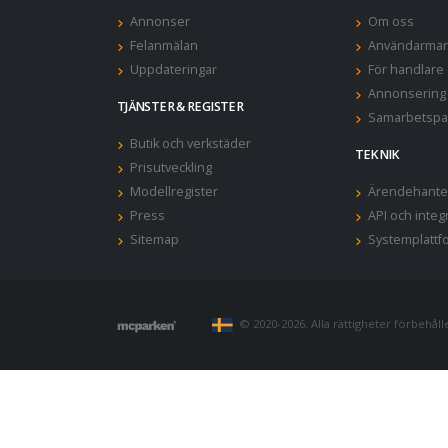
Annonser
Om oss
Felanmälan
Användarman
Uppdateringar
För handlare
Annonsering
TJÄNSTER & REGISTER
Samarbetspa
Butik och verkstäder
TEKNIK
Prisutveckling
Modellregister
Ärendehante
Press
API och integ
Sitemap
Systemplattf
© 2020-2026. Alla rättigheter förbehålles