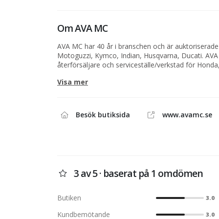
Om
AVA MC
AVA MC har 40 år i branschen och är auktoriserade 
Motoguzzi, Kymco, Indian, Husqvarna, Ducati. AVA
återförsäljare och serviceställe/verkstad för Hond
Suzuki, Ducati, Husqvarna samt Taiwanesiska Kymco.
Visa mer
inom Motorcyklar och mopeder med verkstad vilket 
ägande.
När du köper motorcykel och fordon från oss gör du 
Besök butiksida
www.avamc.se
Stockholm har ett brett utbud av nya och begagna
har alltid mellan 150-250 fordon i butiken; finns de
utställningen.
AVA MC är auktoriserad verkstad för: Honda, India
samt Kymco. Vi erbjuder det mesta inom verkstad fö
3 av 5 · baserat på 1 omdömen
enligt tillverkarens instruktioner så du kan bibehålla
bibehålla högt andrahandsvärde. Självklart jobbar vi m
däcksbyten kan du välja att ta med dig hela motorcy
Butiken
3.0
Montering samt balansering av däcket ingår alltid i
monterat utrustning eller tillbehör som försvårar d
Kundbemötande
3.0