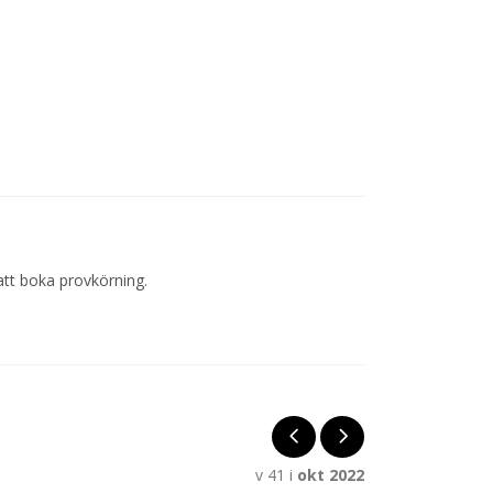
att boka provkörning.
v 41 i
okt 2022