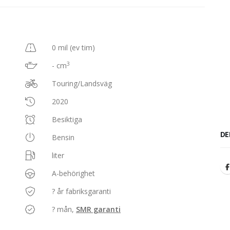
0 mil (ev tim)
3
- cm
Touring/Landsväg
2020
Besiktiga
DE
Bensin
liter
A-behörighet
? år fabriksgaranti
? mån,
SMR garanti