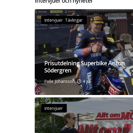
Intervjuer och nyheter
Intervjuer Tävlingar
Prisutdelning Superbike Anton
Södergren
Pelle Johansson,
4 jul
Intervjuer