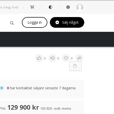
or 6 Aug
15
:
43
Logga in
Sälj något
0
0
0
0
har kontaktat säljare senaste 7 dagarna
129 900 kr
Pris:
103 920:- exkl. moms