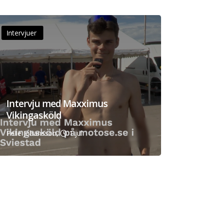
Intervjuer
Intervju med Maxximus
Vikingasköld
Pelle Johansson,
1 jul