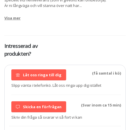
speciellt vid hemleverans (som vi givetvis kan ombesörja).
Är ni långväga och vill stanna över natt har
...
Visa mer
Intresserad av
produkten?
(få samtal i kö)
Låt oss ringa till dig
Slipp vänta i telefonkö. Låt oss ringa upp dig istället
(Svar inom ca 15 min)
Skicka en förfrågan
Skriv din fråga så svarar vi så fort vi kan