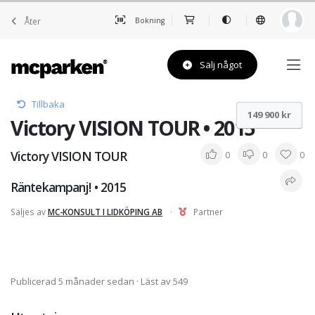
Åter
Bokning
Sälj något
Tillbaka
149 900 kr
Victory VISION TOUR • 2015
Victory VISION TOUR
0
0
0
Räntekampanj! • 2015
Säljes av
MC-KONSULT I LIDKÖPING AB
·
Partner
Publicerad 5 månader sedan
· Läst av 549