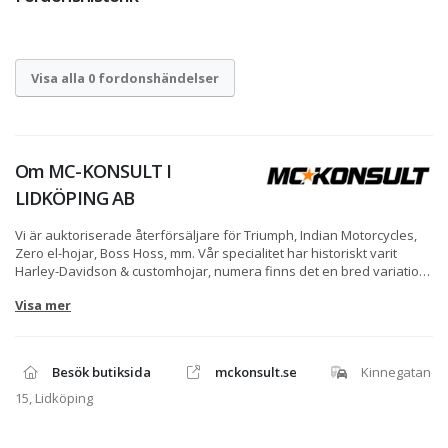
Visa alla 0 fordonshändelser
Om
MC-KONSULT I
LIDKÖPING AB
Vi är auktoriserade återförsäljare för Triumph, Indian Motorcycles,
Zero el-hojar, Boss Hoss, mm. Vår specialitet har historiskt varit
Harley-Davidson & customhojar, numera finns det en bred variation,
allt från liten smidig offroad till största bussen.
Visa mer
Lite av vad vi erbjuder:
* Onlineköp
* Facetime/Teams för att kunna titta noga på objekt
Besök butiksida
mckonsult.se
Kinnegatan
* 7 Års Easy Ride garanti på nya mc över 500cc
* Minst 24 månaders garanti på begagnat (nyare än 20år)
15, Lidköping
* Varudeklarationer via mail
* Gratis kaffe & massa provkörningshojar