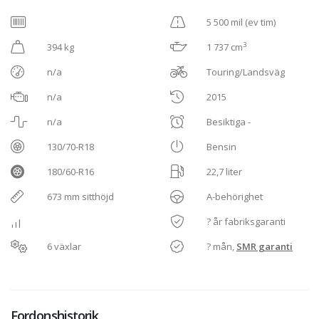
5 500 mil (ev tim)
3
394 kg
1 737 cm
n/a
Touring/Landsväg
n/a
2015
n/a
Besiktiga -
130/70-R18
Bensin
180/60-R16
22,7 liter
673 mm sitthöjd
A-behörighet
? år fabriksgaranti
6 växlar
? mån,
SMR garanti
Fordonshistorik