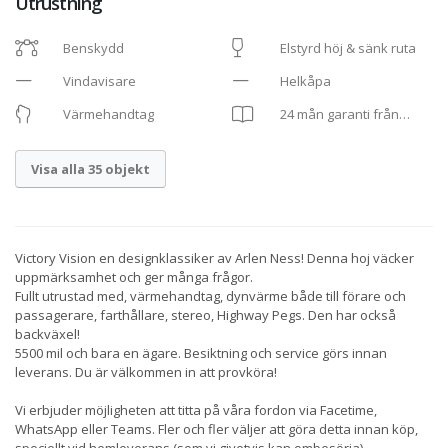
Utrustning
Benskydd
Elstyrd höj & sänk ruta
Vindavisare
Helkåpa
Värmehandtag
24 mån garanti från
Autoconcept
Visa alla 35 objekt
Victory Vision en designklassiker av Arlen Ness! Denna hoj väcker
uppmärksamhet och ger många frågor.
Fullt utrustad med, värmehandtag, dynvärme både till förare och
passagerare, farthållare, stereo, Highway Pegs. Den har också
backväxel!
5500 mil och bara en ägare. Besiktning och service görs innan
leverans. Du är välkommen in att provköra!
Vi erbjuder möjligheten att titta på våra fordon via Facetime,
WhatsApp eller Teams. Fler och fler väljer att göra detta innan köp,