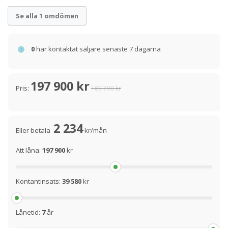
Se alla 1 omdömen
0
har kontaktat säljare senaste 7 dagarna
197 900 kr
Pris:
189 790 kr
2 234
Eller betala
kr/mån
Att låna:
197 900
kr
Kontantinsats:
39 580
kr
Lånetid:
7
år