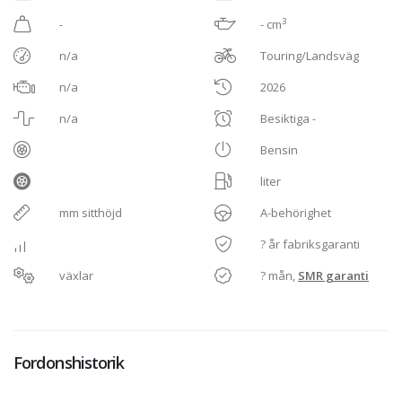
3
-
- cm
n/a
Touring/Landsväg
n/a
2026
n/a
Besiktiga -
Bensin
liter
mm sitthöjd
A-behörighet
? år fabriksgaranti
växlar
? mån,
SMR garanti
Fordonshistorik