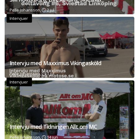
Pelle Johansson,
2 jul
Intervjuer
Intervju med Maxximus Vikingasköld
Pelle Johansson,
1 jul
Intervjuer
Intervju med Tidningen Allt om MC
Pelle Johansson,
14 jun