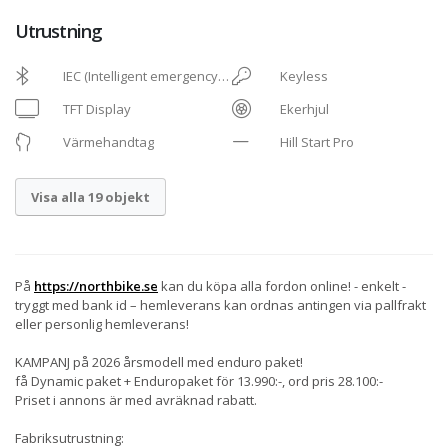
Utrustning
IEC (Intelligent emergency
Keyless
call)
TFT Display
Ekerhjul
Värmehandtag
Hill Start Pro
Visa alla 19 objekt
På
https://northbike.se
kan du köpa alla fordon online! - enkelt -
tryggt med bank id – hemleverans kan ordnas antingen via pallfrakt
eller personlig hemleverans!
KAMPANJ på 2026 årsmodell med enduro paket!
få Dynamic paket + Enduropaket för 13.990:-, ord pris 28.100:-
Priset i annons är med avräknad rabatt.
Fabriksutrustning: