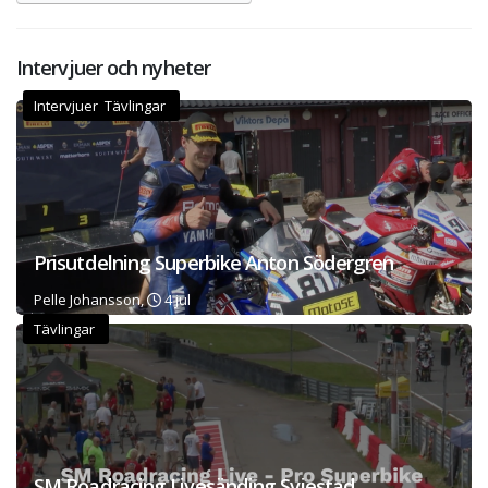
Intervjuer och nyheter
Intervjuer Tävlingar
Prisutdelning Superbike Anton Södergren
Pelle Johansson,
4 jul
Tävlingar
SM Roadracing Livesänding Sviestad