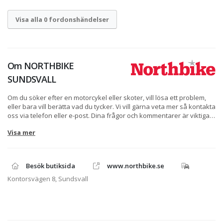
Visa alla 0 fordonshändelser
Om
NORTHBIKE
SUNDSVALL
Om du söker efter en motorcykel eller skoter, vill lösa ett problem,
eller bara vill berätta vad du tycker. Vi vill gärna veta mer så kontakta
oss via telefon eller e-post. Dina frågor och kommentarer är viktiga
för oss. Om du behöver hjälp med en order eller kanske bara vill
Visa mer
prata lite om MC, ATV, skoter eller vattenskoter tveka inte att
kontakta oss via telefon eller e-post. Skulle det vara så att du
försöker ringa på kvällen eller helgen så kanske vi inte är på plats,
då kan du alltid använda formuläret på höger sida så besvarar vi din
Besök butiksida
www.northbike.se
fråga så fort som möjligt.
Kontorsvägen 8, Sundsvall