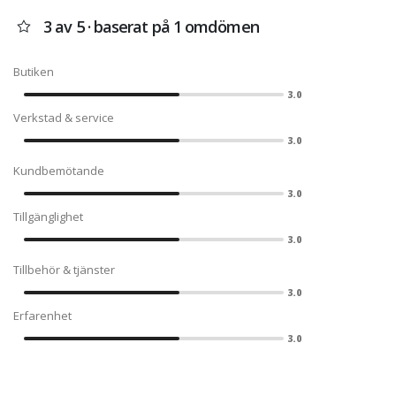
3 av 5 · baserat på 1 omdömen
Butiken
3.0
Verkstad & service
3.0
Kundbemötande
3.0
Tillgänglighet
3.0
Tillbehör & tjänster
3.0
Erfarenhet
3.0