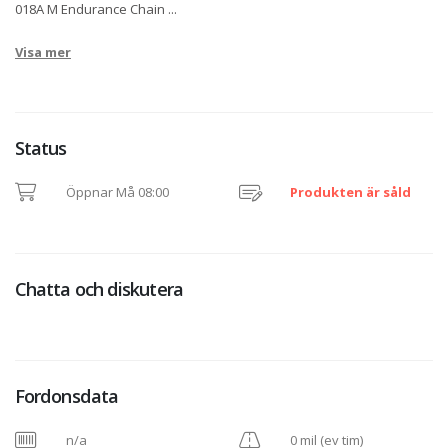
018A M Endurance Chain
...
Visa mer
Status
Öppnar Må 08:00
Produkten är såld
Chatta och diskutera
Fordonsdata
n/a
0 mil (ev tim)