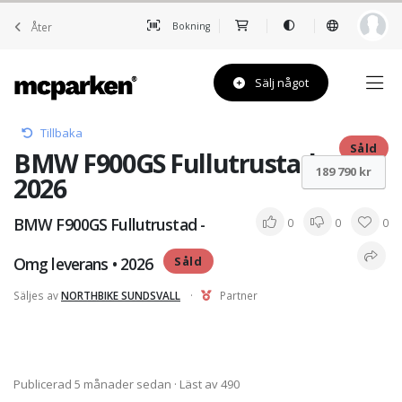
Åter
Bokning
Sälj något
Tillbaka
Såld
BMW F900GS Fullutrustad - •
189 790 kr
2026
BMW F900GS Fullutrustad -
0
0
0
Omg leverans • 2026
Såld
Säljes av
NORTHBIKE SUNDSVALL
·
Partner
Publicerad 5 månader sedan
· Läst av 490