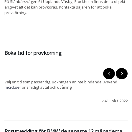
På Slånbärsvägen 6 i Upplands Väsby, Stockholm finns detta objekt
angivet att det kan provköras. Kontakta säjaren för att boka
provkörning.
Boka tid för provkörning
Välj en tid som passar dig. Bokningen är inte bindande. Använd
mcid.se
för smidigt avtal och utlåning.
v 41 i
okt 2022
Prisutveckling för BMW de senaste 12 månaderna