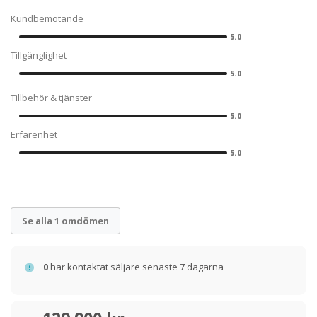
Kundbemötande
5.0
Tillgänglighet
5.0
Tillbehör & tjänster
5.0
Erfarenhet
5.0
Se alla 1 omdömen
0
har kontaktat säljare senaste 7 dagarna