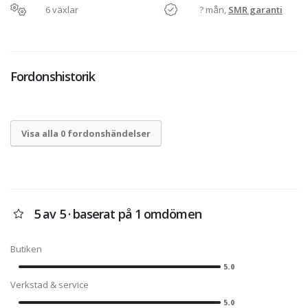
6 växlar
? mån,
SMR garanti
Fordonshistorik
Visa alla 0 fordonshändelser
5 av 5 · baserat på 1 omdömen
Butiken
5.0
Verkstad & service
5.0