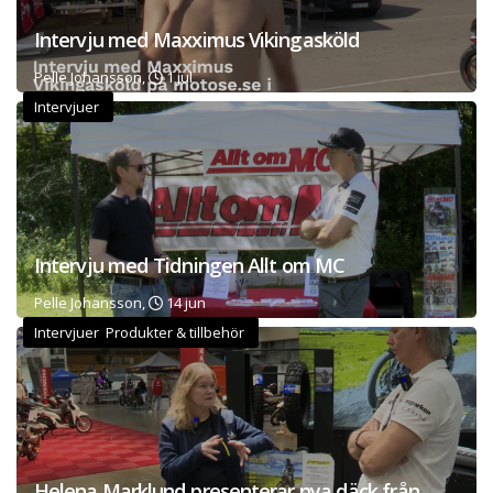
Intervju med Maxximus Vikingasköld
Pelle Johansson,
1 jul
Intervjuer
Intervju med Tidningen Allt om MC
Pelle Johansson,
14 jun
Intervjuer Produkter & tillbehör
Helena Marklund presenterar nya däck från