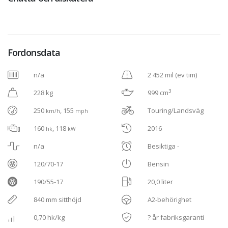
Fordonsdata
n/a
2 452 mil (ev tim)
3
228 kg
999 cm
250
, 155
Touring/Landsväg
km/h
mph
160
, 118
2016
hk
kW
n/a
Besiktiga -
120/70-17
Bensin
190/55-17
20,0 liter
840 mm sitthöjd
A2-behörighet
0,70 hk/kg
? år fabriksgaranti