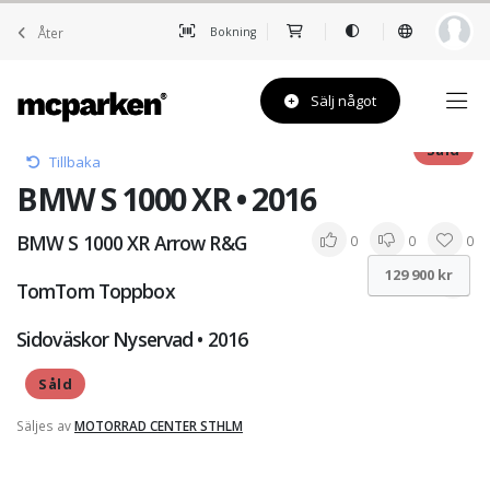
Åter
Bokning
Sälj något
Såld
Tillbaka
BMW S 1000 XR • 2016
BMW S 1000 XR Arrow R&G
0
0
0
129 900 kr
TomTom Toppbox
Sidoväskor Nyservad • 2016
Såld
Säljes av
MOTORRAD CENTER STHLM