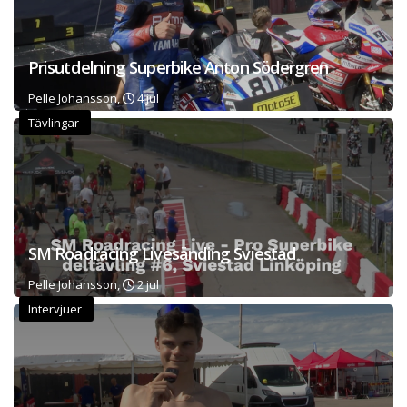
Prisutdelning Superbike Anton Södergren
Pelle Johansson,
4 jul
Tävlingar
SM Roadracing Livesänding Sviestad
Pelle Johansson,
2 jul
Intervjuer