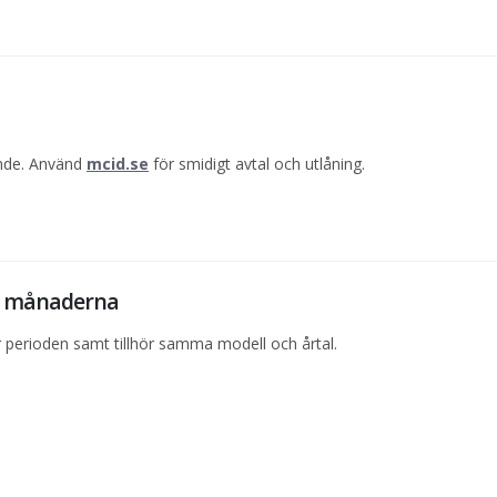
ande. Använd
mcid.se
för smidigt avtal och utlåning.
12 månaderna
perioden samt tillhör samma modell och årtal.