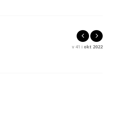
v 41 i
okt 2022