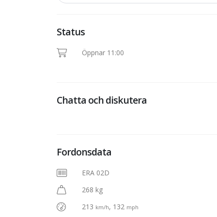
Status
Öppnar 11:00
Chatta och diskutera
Fordonsdata
ERA 02D
268 kg
213
, 132
km/h
mph