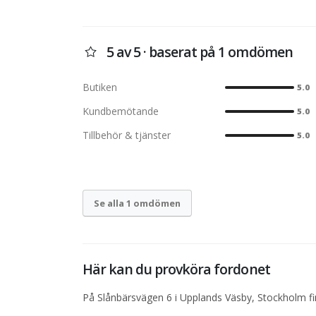
5 av 5 · baserat på 1 omdömen
Butiken
5.0
Kundbemötande
5.0
Tillbehör & tjänster
5.0
Se alla 1 omdömen
Här kan du provköra fordonet
På Slånbärsvägen 6 i Upplands Väsby, Stockholm fin