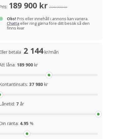
189 900 kr
Pris:
204 900 kr
Obs!
Pris eller innehåll i annons kan variera.
Chatta
eller ring gärna före ditt besök så den
finns kvar
2 144
Eller betala
kr/mån
Att låna:
189 900
kr
Kontantinsats:
37 980
kr
Lånetid:
7
år
Din ränta:
4.95
%