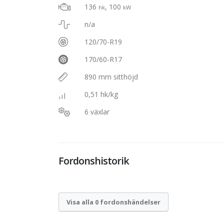
136
, 100
hk
kW
n/a
120/70-R19
170/60-R17
890 mm sitthöjd
0,51 hk/kg
6 växlar
Fordonshistorik
Visa alla 0 fordonshändelser