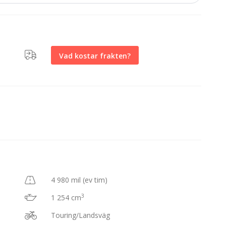
Vad kostar frakten?
4 980 mil (ev tim)
3
1 254 cm
Touring/Landsväg