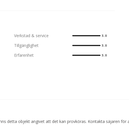
Verkstad & service
5.0
Tillgänglighet
5.0
Erfarenhet
5.0
ns detta objekt angivet att det kan provköras. Kontakta säjaren för 