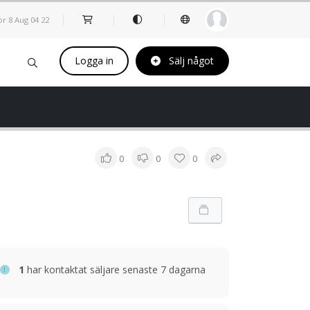
ör 8 Aug
04
:
22
Logga in
Sälj något
0
0
0
1
har kontaktat säljare senaste 7 dagarna