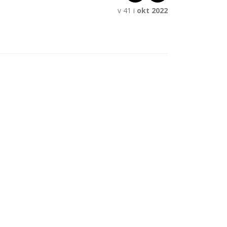
v 41 i
okt 2022