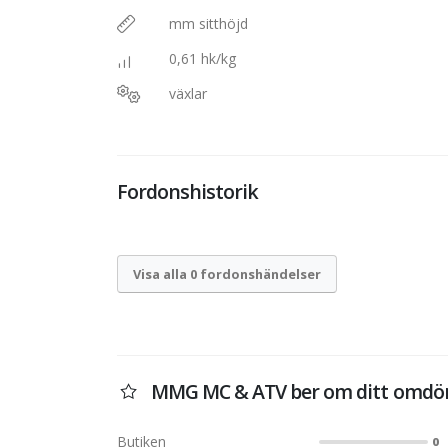
mm sitthöjd
0,61 hk/kg
växlar
Fordonshistorik
Visa alla 0 fordonshändelser
MMG MC & ATV ber om ditt omd
Butiken
0