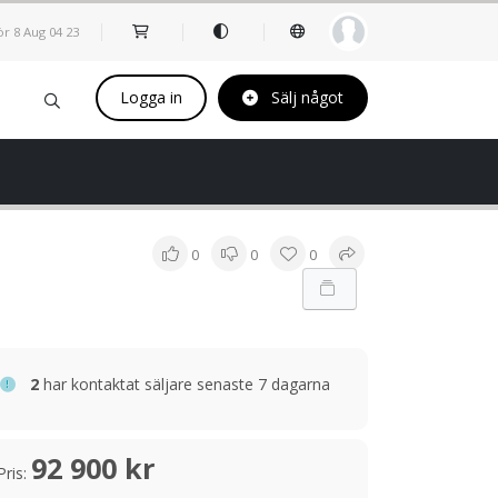
ör 8 Aug
04
:
23
Logga in
Sälj något
0
0
0
2
har kontaktat säljare senaste 7 dagarna
92 900 kr
Pris: