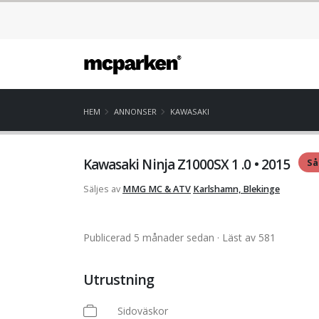
HEM
ANNONSER
KAWASAKI
Kawasaki Ninja Z1000SX 1 .0 • 2015
Så
Säljes av
MMG MC & ATV
Karlshamn, Blekinge
Publicerad 5 månader sedan
· Läst av 581
Utrustning
Sidoväskor