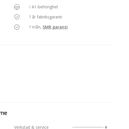
/ A1-behörighet
? år fabriksgaranti
? mån,
SMR garanti
öme
Verkstad & service
0