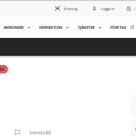
Bokning
Logga in
L
ANNONSER
INSPIRATION
TJÄNSTER
FÖRETAG
ld
Svensksåld