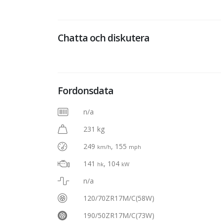
Chatta och diskutera
Fordonsdata
n/a
231 kg
249
, 155
km/h
mph
141
, 104
hk
kW
n/a
120/70ZR17M/C(58W)
190/50ZR17M/C(73W)