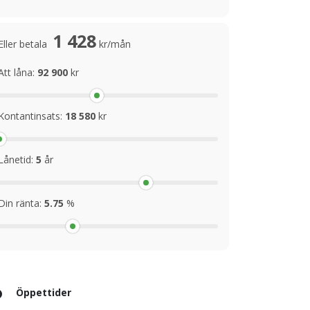
1 428
Eller betala
kr/mån
Att låna:
92 900
kr
Kontantinsats:
18 580
kr
Lånetid:
5
år
Din ränta:
5.75
%
Öppettider