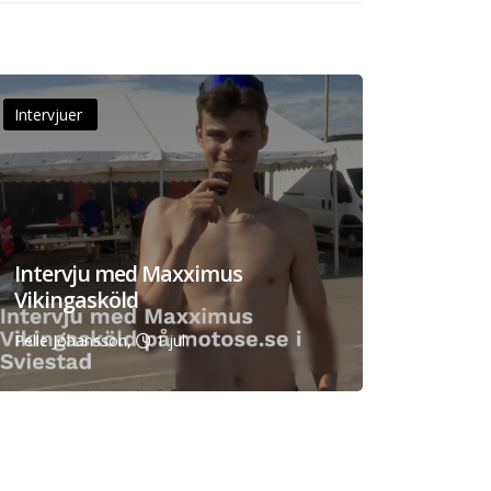
Intervjuer
Intervju med Maxximus
Vikingasköld
Pelle Johansson,
1 jul