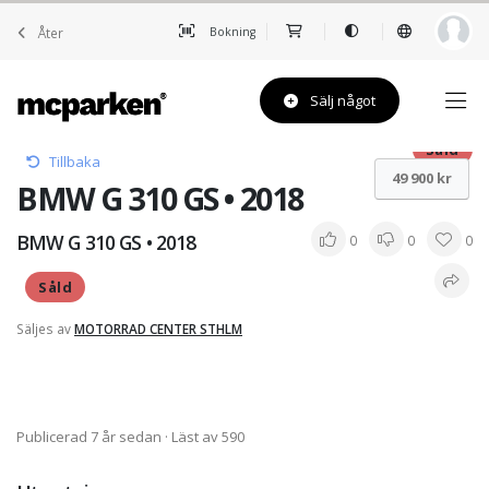
Åter
Bokning
Sälj något
Såld
Tillbaka
49 900 kr
BMW G 310 GS • 2018
BMW G 310 GS • 2018
0
0
0
Såld
Säljes av
MOTORRAD CENTER STHLM
Publicerad 7 år sedan
· Läst av 590