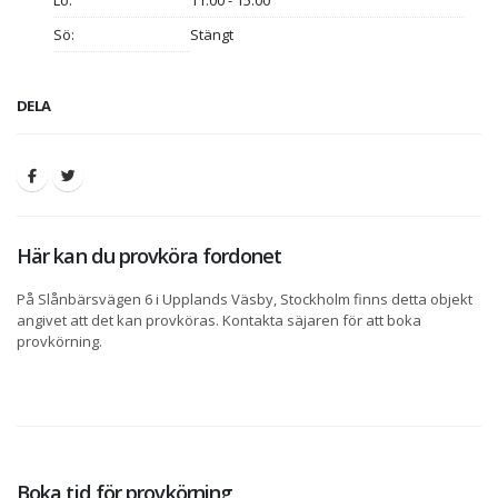
Lö:
11:00 - 15:00
Sö:
Stängt
DELA
Här kan du provköra fordonet
På Slånbärsvägen 6 i Upplands Väsby, Stockholm finns detta objekt
angivet att det kan provköras. Kontakta säjaren för att boka
provkörning.
Boka tid för provkörning