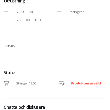
Utrustning
G310GS -18
Racing red
G310 310GS 310 GS
EBK58A
Status
Stänger 18:00
Produkten är såld
Chatta och diskutera