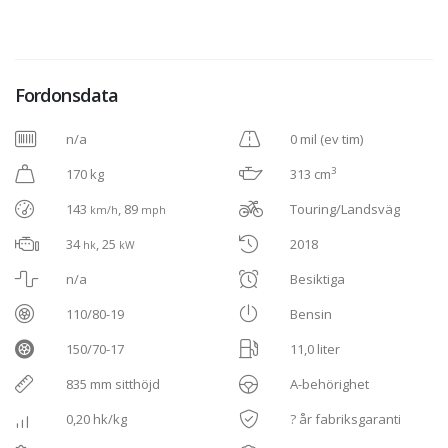
Fordonsdata
n/a
0 mil (ev tim)
3
170 kg
313 cm
143
, 89
Touring/Landsväg
km/h
mph
34
, 25
2018
hk
kW
n/a
Besiktiga
110/80-19
Bensin
150/70-17
11,0 liter
835 mm sitthöjd
A-behörighet
0,20 hk/kg
? år fabriksgaranti