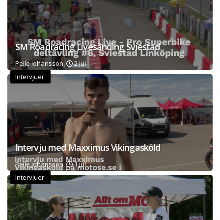
SM Roadracing Livesänding Sviestad
Pelle Johansson,
2 jul
Intervjuer
Intervju med Maxximus Vikingasköld
Pelle Johansson,
1 jul
Intervjuer