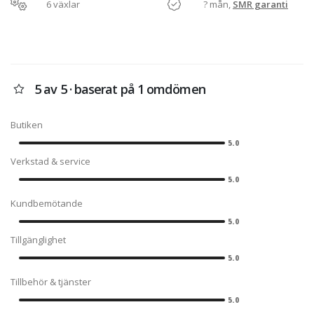
6 växlar
? mån,
SMR garanti
5 av 5 · baserat på 1 omdömen
Butiken
5.0
Verkstad & service
5.0
Kundbemötande
5.0
Tillgänglighet
5.0
Tillbehör & tjänster
5.0