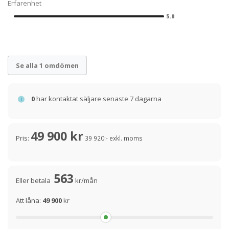
Erfarenhet
5.0
Se alla 1 omdömen
0
har kontaktat säljare senaste 7 dagarna
49 900 kr
Pris:
39 920:- exkl. moms
563
Eller betala
kr/mån
Att låna:
49 900
kr