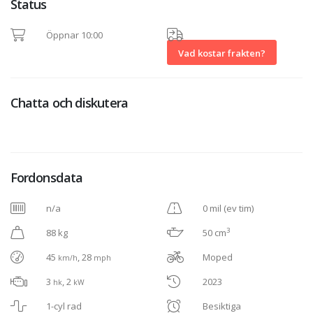
Status
Öppnar 10:00
Vad kostar frakten?
Chatta och diskutera
Fordonsdata
n/a
0 mil (ev tim)
3
88 kg
50 cm
45
, 28
Moped
km/h
mph
3
, 2
2023
hk
kW
1-cyl rad
Besiktiga