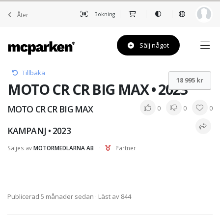
Åter
Bokning
Sälj något
Tillbaka
18 995 kr
MOTO CR CR BIG MAX • 2023
MOTO CR CR BIG MAX
0
0
0
KAMPANJ • 2023
Säljes av
MOTORMEDLARNA AB
·
Partner
Publicerad 5 månader sedan
· Läst av 844