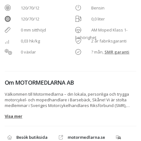
120/70/12
Bensin
120/70/12
0,0 liter
0 mm sitthöjd
AM Moped Klass 1-
behörighet
0,03 hk/kg
2 år fabriksgaranti
0 växlar
? mån,
SMR garanti
Om
MOTORMEDLARNA AB
Välkommen till Motormedlarna – din lokala, personliga och trygga
motorcykel- och mopedhandlare i Barsebäck, Skåne! Vi är stolta
medlemmar i Sveriges Motorcykelhandlares Riksförbund (SMR),
vilket innebär att vi uppfyller branschens allra högsta krav på
Visa mer
kompetens, ekonomi, miljö och kundbemötande. När du handlar hos
oss kan du känna dig 100% trygg – oavsett om du köper nytt,
begagnat eller lämnar in för service. Vi säljer nya motorcyklar från
Zontes. Zontes är ett av de snabbast växande motorcykelmärkena i
Besök butiksida
motormedlarna.se
Europa just nu – och vi är auktoriserad återförsäljare. Zontes