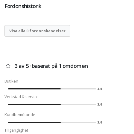
Fordonshistorik
Visa alla 0 fordonshändelser
3 av 5 · baserat på 1 omdömen
Butiken
3.0
Verkstad & service
3.0
Kundbemötande
3.0
Tillgänglighet