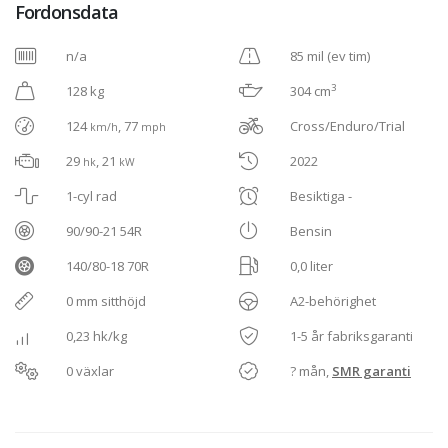
Fordonsdata
n/a
85 mil (ev tim)
3
128 kg
304 cm
124
, 77
Cross/Enduro/Trial
km/h
mph
29
, 21
2022
hk
kW
1-cyl rad
Besiktiga -
90/90-21 54R
Bensin
140/80-18 70R
0,0 liter
0 mm sitthöjd
A2-behörighet
0,23 hk/kg
1-5 år fabriksgaranti
0 växlar
? mån,
SMR garanti