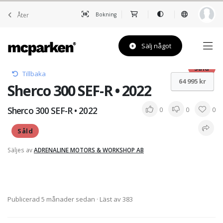
Åter
Bokning
Sälj något
Såld
Tillbaka
64 995 kr
Sherco 300 SEF-R • 2022
Sherco 300 SEF-R • 2022
0
0
0
Såld
Säljes av
ADRENALINE MOTORS & WORKSHOP AB
Publicerad 5 månader sedan
· Läst av 383