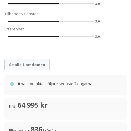
3.0
Tillbehör & tjänster
3.0
Erfarenhet
3.0
Se alla 1 omdömen
0
har kontaktat säljare senaste 7 dagarna
64 995 kr
Pris:
836
Eller betala
kr/mån