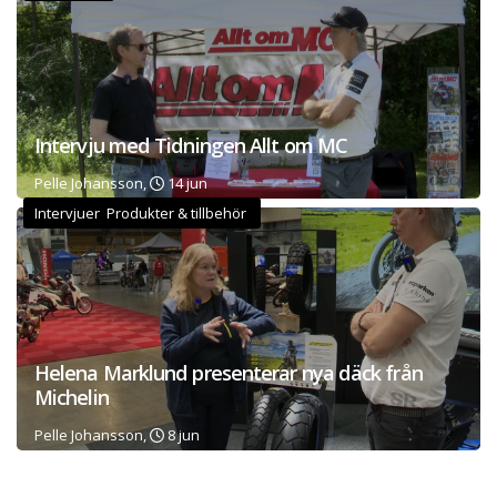
Intervju med Tidningen Allt om MC
Pelle Johansson,
14 jun
Intervjuer Produkter & tillbehör
Helena Marklund presenterar nya däck från
Michelin
Pelle Johansson,
8 jun