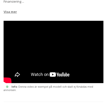
Finansiering
...
Visa mer
00:01:19
Info:
Denna video är exempel på modell och skall ej förväxlas med
annonsen.