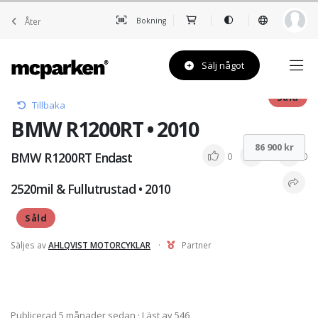
Åter
Bokning
Sälj något
Såld
Tillbaka
BMW R1200RT • 2010
86 900 kr
BMW R1200RT Endast
0
0
0
2520mil & Fullutrustad • 2010
Såld
Säljes av
AHLQVIST MOTORCYKLAR
·
Partner
Publicerad 5 månader sedan
· Läst av 546