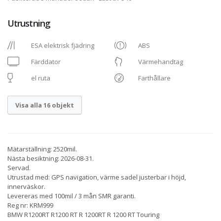
Utrustning
ESA elektrisk fjädring
ABS
Färddator
Värmehandtag
el ruta
Farthållare
Visa alla 16 objekt
Mätarställning: 2520mil.
Nästa besiktning: 2026-08-31.
Servad.
Utrustad med: GPS navigation, värme sadel justerbar i höjd,
innerväskor.
Levereras med 100mil / 3 mån SMR garanti.
Reg nr: KRM999
BMW R1200RT R1200 RT R 1200RT R 1200 RT Touring