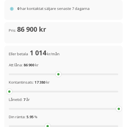
0
har kontaktat säljare senaste 7 dagarna
86 900 kr
Pris:
1 014
Eller betala
kr/mån
Att låna:
86 900
kr
Kontantinsats:
17 380
kr
Lånetid:
7
år
Din ränta:
5.95
%