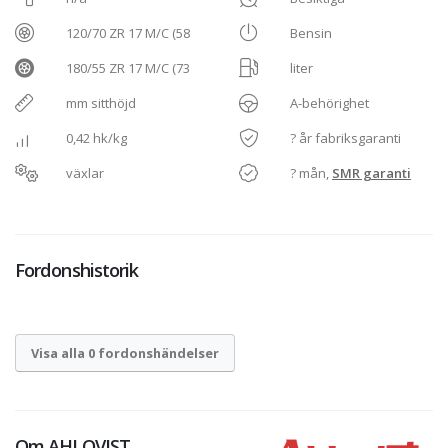
120/70 ZR 17 M/C (58
Bensin
180/55 ZR 17 M/C (73
liter
mm sitthöjd
A-behörighet
0,42 hk/kg
? år fabriksgaranti
växlar
? mån,
SMR garanti
Fordonshistorik
Visa alla 0 fordonshändelser
Om
AHLQVIST