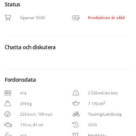
Status
Öppnar 10:00
Produkten är såld
Chatta och diskutera
Fordonsdata
n/a
2 520 mil (ev tim)
3
259 kg
1 170 cm
223
, 139
Touring/Landsväg
km/h
mph
110
, 81
2010
hk
kW
n/a
Besiktiga -