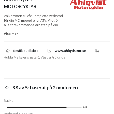
MOTORCYKLAR
Välkommen till vår kompletta verkstad
för din MC, moped eller ATV. Vi utför
alla förekommande arbeten på din
Honda, gammal som ny. Allt från
Visa mer
avancerade motorarbeten till punka
på mopeden. Vi är auktoriserade för:
Honda motorcyklar, moped och ATV.
Peugeot mopeder. Rieju mopeder. Vi
Besök butiksida
www.ahlqvistmc.se
utför även arbeten på många andra
fabrikat.
Hulda Mellgrens gata 6, Västra Frölunda
Ahlqvist Motorcyklar är Sveriges
största Honda Center. Hos oss hittar
du fullt sortiment av Honda
motorcyklar, ATV, mopeder,
orginaltillbehör och reservdelar. Vi har
3.8 av 5 · baserat på 2 omdömen
även en auktoriserad Verkstad där vi
utför alla jobb på just Din Honda.
Butiken
4.0
Verkstad & service