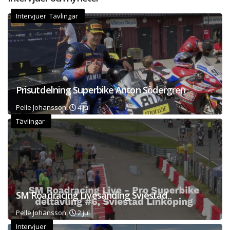
Intervjuer Tävlingar
Prisutdelning Superbike Anton Södergren
Pelle Johansson,
4 jul
Tävlingar
SM Roadracing Livesänding Sviestad
Pelle Johansson,
2 jul
Intervjuer