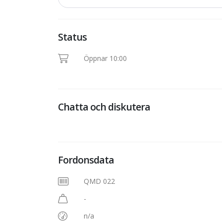
Status
Öppnar 10:00
Chatta och diskutera
Fordonsdata
QMD 022
-
n/a