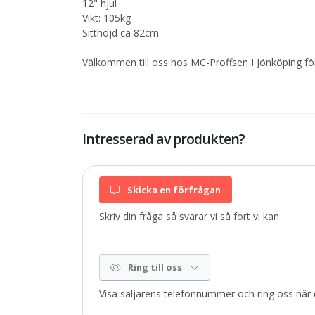
12" hjul
Vikt: 105kg
Sitthöjd ca 82cm
Välkommen till oss hos MC-Proffsen I Jönköping för
Intresserad av produkten?
Skicka en förfrågan
Skriv din fråga så svarar vi så fort vi kan
Ring till oss
Visa säljarens telefonnummer och ring oss när d