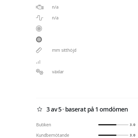
n/a
n/a
mm sitthöjd
växlar
3 av 5 · baserat på 1 omdömen
Butiken
3.0
Kundbemötande
3.0