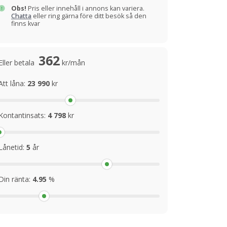
Obs!
Pris eller innehåll i annons kan variera.
Chatta
eller ring gärna före ditt besök så den
finns kvar
362
Eller betala
kr/mån
Att låna:
23 990
kr
Kontantinsats:
4 798
kr
Lånetid:
5
år
Din ränta:
4.95
%