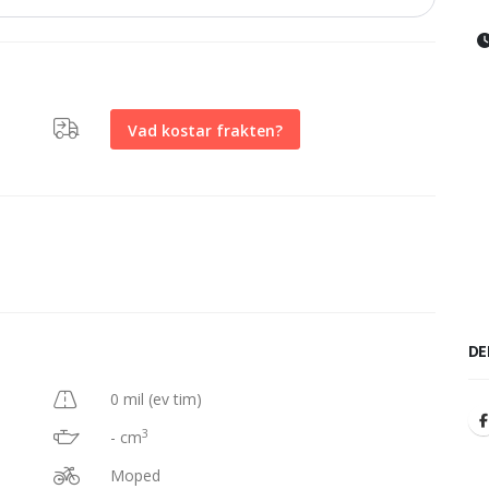
Vad kostar frakten?
DE
0 mil (ev tim)
3
- cm
Moped