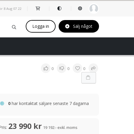
ör 8 Aug
07
:
22
Logga in
Sälj något
0
0
0
0
har kontaktat säljare senaste 7 dagarna
23 990 kr
Pris:
19 192:- exkl. moms