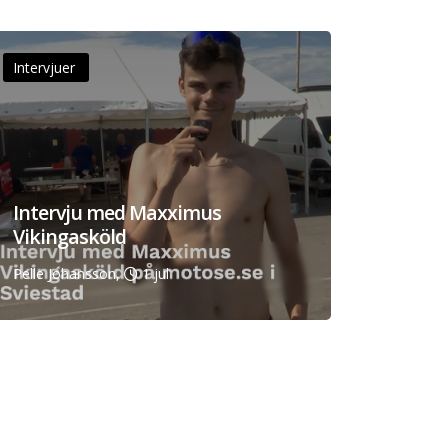
Intervjuer
Intervju med Maxximus
Vikingasköld
Pelle Johansson,
1 jul