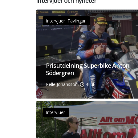
Intervjuer och nyheter
Intervjuer Tävlingar
Prisutdelning Superbike Anton
Södergren
Pelle Johansson,
4 jul
Intervjuer