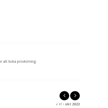
r att boka provkörning.
v 41 i
okt 2022