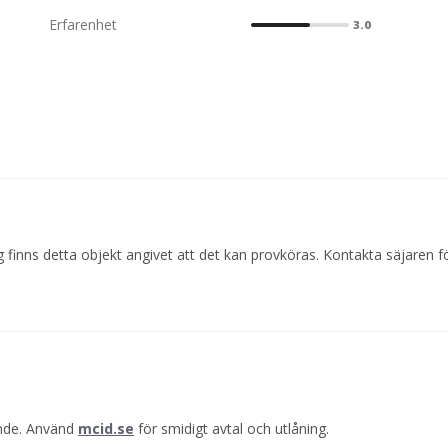
Erfarenhet
3.0
inns detta objekt angivet att det kan provköras. Kontakta säjaren fö
ande. Använd
mcid.se
för smidigt avtal och utlåning.