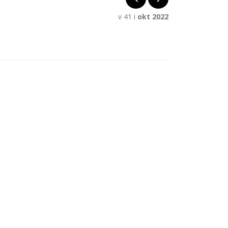
v 41 i
okt 2022