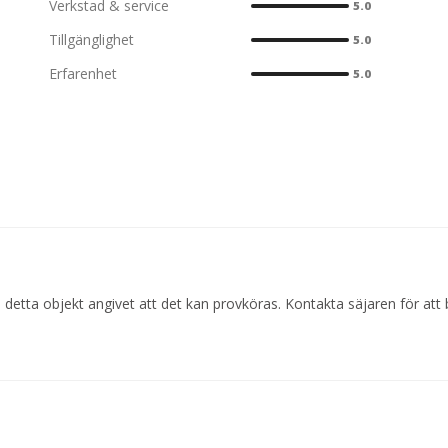
Verkstad & service
5.0
Tillgänglighet
5.0
Erfarenhet
5.0
 detta objekt angivet att det kan provköras. Kontakta säjaren för att