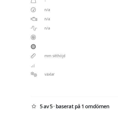
-
n/a
n/a
n/a
mm sitthöjd
växlar
5 av 5 · baserat på 1 omdömen