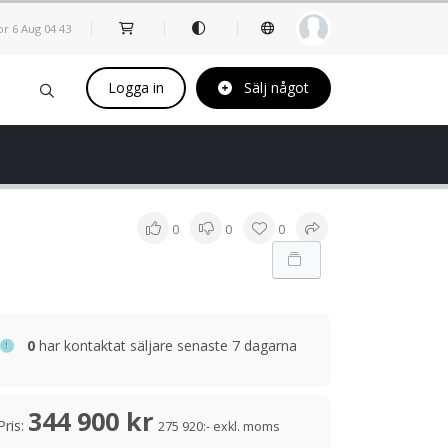
or 6 Aug
04
:
43
Logga in
Sälj något
0
0
0
0
har kontaktat säljare senaste 7 dagarna
344 900 kr
Pris:
275 920:- exkl. moms