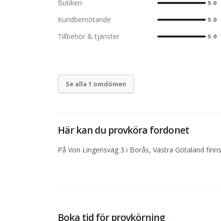
Butiken
5.0
Kundbemötande
5.0
Tillbehör & tjänster
5.0
Se alla 1 omdömen
Här kan du provköra fordonet
På Von Lingensväg 3 i Borås, Västra Götaland finns
Boka tid för provkörning