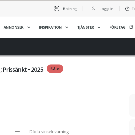
Bokning
Logga in
T
ANNONSER
INSPIRATION
TJÄNSTER
FÖRETAG
 Prissänkt • 2025
Såld
Döda vinkelnvarning