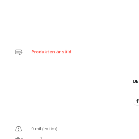
Produkten är såld
DE
0 mil (ev tim)
3