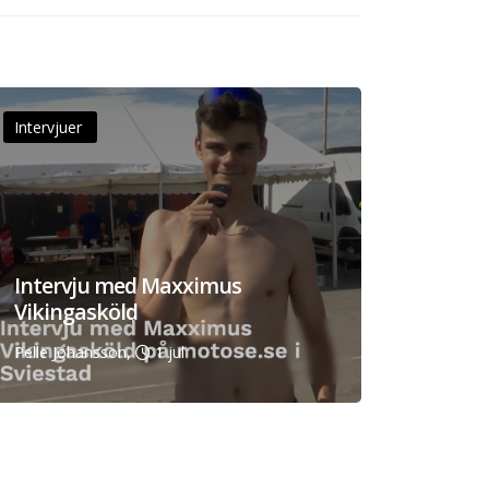
Intervjuer
Intervju med Maxximus
Vikingasköld
Pelle Johansson,
1 jul