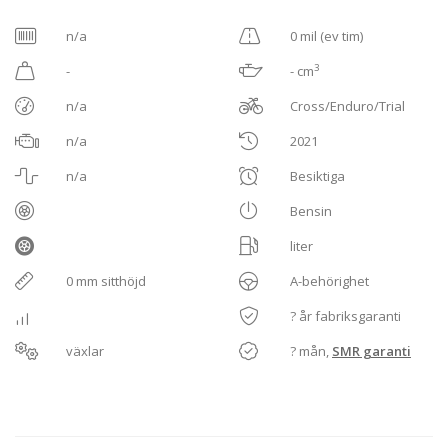
n/a
0 mil (ev tim)
3
-
- cm
n/a
Cross/Enduro/Trial
n/a
2021
n/a
Besiktiga
Bensin
liter
0 mm sitthöjd
A-behörighet
? år fabriksgaranti
växlar
? mån,
SMR garanti