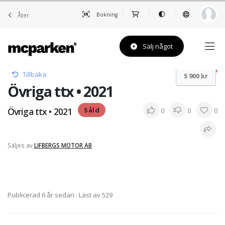
Åter
Bokning
Sälj något
Såld
Tillbaka
5 900 kr
Övriga ttx • 2021
Övriga ttx • 2021
Såld
0
0
0
Säljes av
LIFBERGS MOTOR AB
Publicerad 6 år sedan
· Läst av 529