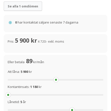
Se alla 1 omdömen
0
har kontaktat säljare senaste 7 dagarna
5 900 kr
Pris:
4 720:- exkl. moms
89
Eller betala
kr/mån
Att låna:
5 900
kr
Kontantinsats:
1 180
kr
Lånetid:
5
år