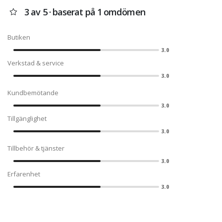
3 av 5 · baserat på 1 omdömen
Butiken
3.0
Verkstad & service
3.0
Kundbemötande
3.0
Tillgänglighet
3.0
Tillbehör & tjänster
3.0
Erfarenhet
3.0