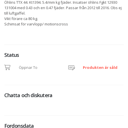
Öhlins TTX 44. Kt1394. 5.4/mm kg fjäder. Insatser öhlins Fgkt 12930
131004 med 0.43 och en 0.47 fjäder. Passar från 2012 till 2016. Obs ej
till luftgaffel.
Vikt förare ca 80 kg.
Schimsat för varvlopp/ motionscross
Status
Öppnar To
Produkten är såld
Chatta och diskutera
Fordonsdata