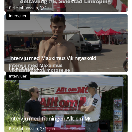
Pelle Johansson,
2 jul
Intervjuer
Intervju med Maxximus Vikingasköld
Pelle Johansson,
1 jul
Intervjuer
Intervju med Tidningen Allt om MC
Pelle Johansson,
14 jun