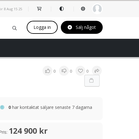
ör 8 Aug
15
25
Logga in
Sälj något
0
0
0
0
har kontaktat säljare senaste 7 dagarna
124 900 kr
Pris: