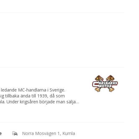
 ledande MC-handlarna i Sverige.
g tillbaka ända till 1939, då som
mla. Under krigsåren började man sälja
 ett flertal gånger under årens lopp och
och sportartiklar.
g över företaget år 2002 efter sin far
in far Harald Carlbark.
e
Norra Mosvägen 1, Kumla