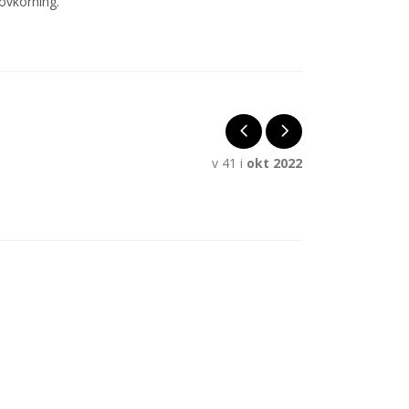
ovkörning.
v 41 i
okt 2022