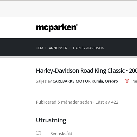
HEM
ANNONSER
HARLEY-DAVIDSON
Harley-Davidson Road King Classic • 20
Säljes av
CARLBARKS MOTOR
Kumla, Örebro
·
Pa
Publicerad 5 månader sedan
· Läst av 422
Utrustning
Svensksåld