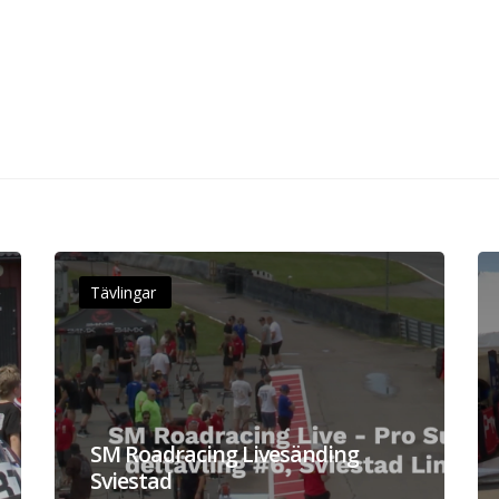
Tävlingar
SM Roadracing Livesänding
Sviestad