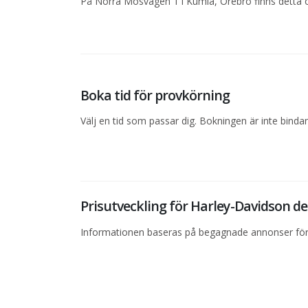
På Norra Mosvägen 1 i Kumla, Örebro finns detta ob
Boka tid för provkörning
Välj en tid som passar dig. Bokningen är inte bind
Prisutveckling för Harley-Davidson 
Informationen baseras på begagnade annonser för 