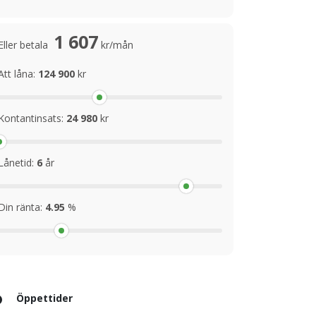
1 607
Eller betala
kr/mån
Att låna:
124 900
kr
Kontantinsats:
24 980
kr
Lånetid:
6
år
Din ränta:
4.95
%
Öppettider