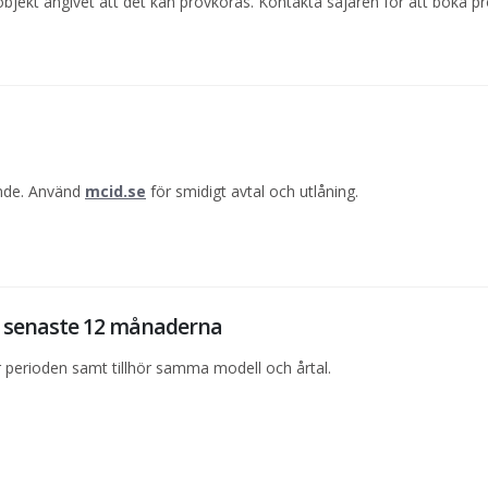
jekt angivet att det kan provköras. Kontakta säjaren för att boka pr
ande. Använd
mcid.se
för smidigt avtal och utlåning.
de senaste 12 månaderna
perioden samt tillhör samma modell och årtal.