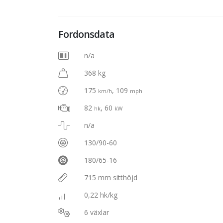
Fordonsdata
n/a
368 kg
175
, 109
km/h
mph
82
, 60
hk
kW
n/a
130/90-60
180/65-16
715 mm sitthöjd
0,22 hk/kg
6 växlar