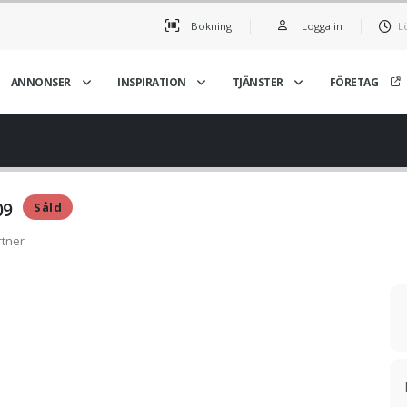
Bokning
Logga in
L
ANNONSER
INSPIRATION
TJÄNSTER
FÖRETAG
09
Såld
rtner