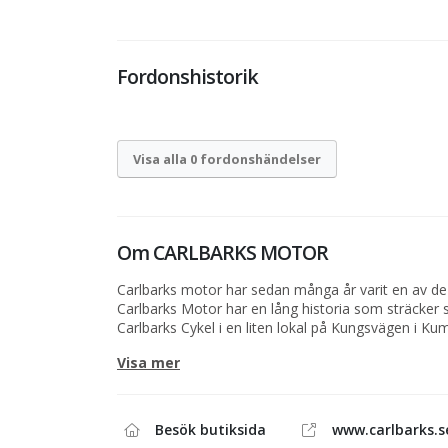
Fordonshistorik
Visa alla 0 fordonshändelser
Om
CARLBARKS MOTOR
Carlbarks motor har sedan många år varit en av de
Carlbarks Motor har en lång historia som sträcker si
Carlbarks Cykel i en liten lokal på Kungsvägen i Ku
motorcyklar, och företaget har vuxit ur sina lokaler
Visa mer
sålt allt från cyklar, motorcyklar, trädgårdsredskap 
Lasse Carlbark, som idag driver Carlbarks Motor, to
Carl-Erik Carlbark, som tog över det år 1969 efter s
Besök butiksida
www.carlbarks.s