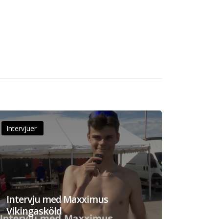
Intervjuer
Intervju med Maxximus
Vikingasköld