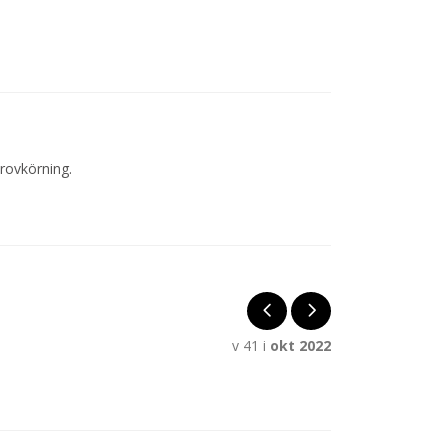
provkörning.
v 41 i
okt 2022