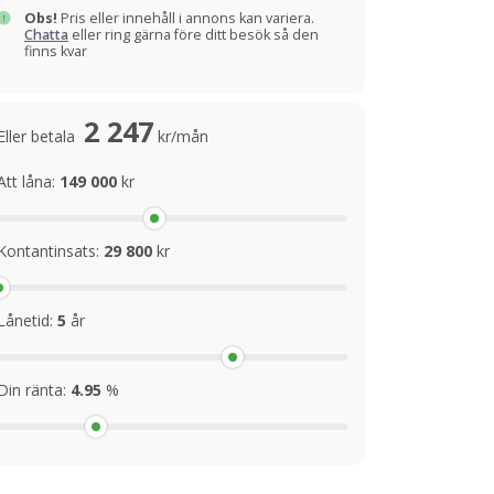
Obs!
Pris eller innehåll i annons kan variera.
Chatta
eller ring gärna före ditt besök så den
finns kvar
2 247
Eller betala
kr/mån
Att låna:
149 000
kr
Kontantinsats:
29 800
kr
Lånetid:
5
år
Din ränta:
4.95
%