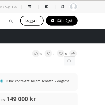
ör 8 Aug
11
:
05
Logga in
Sälj något
0
0
0
0
har kontaktat säljare senaste 7 dagarna
149 000 kr
Pris: