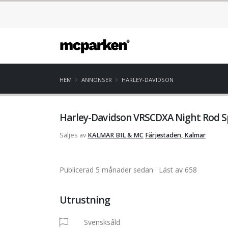
HEM
ANNONSER
HARLEY-DAVIDSON
Harley-Davidson VRSCDXA Night Rod Spec
Säljes av
KALMAR BIL & MC
Färjestaden, Kalmar
Publicerad 5 månader sedan
· Läst av 658
Utrustning
Svensksåld