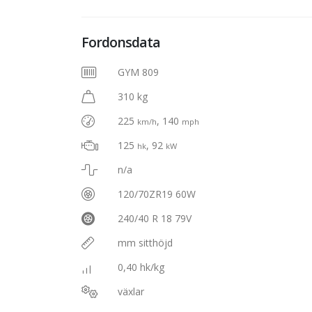
Fordonsdata
GYM 809
310 kg
225
, 140
km/h
mph
125
, 92
hk
kW
n/a
120/70ZR19 60W
240/40 R 18 79V
mm sitthöjd
0,40 hk/kg
växlar