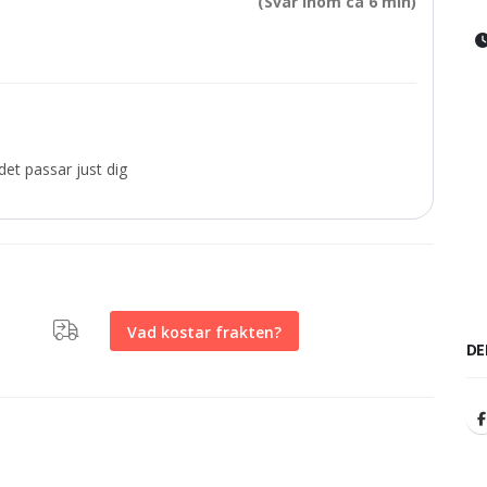
(Svar inom ca 6 min)
et passar just dig
Vad kostar frakten?
DE