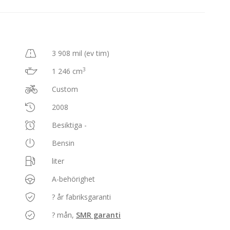
3 908 mil (ev tim)
3
1 246 cm
Custom
2008
Besiktiga -
Bensin
liter
A-behörighet
? år fabriksgaranti
? mån,
SMR garanti