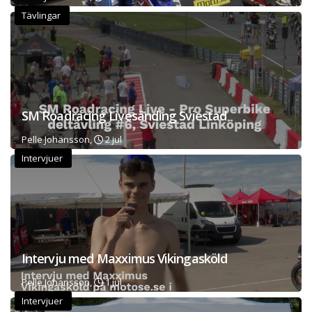
Tävlingar
SM Roadracing Livesänding Sviestad
Pelle Johansson,
2 jul
Intervjuer
Intervju med Maxximus Vikingasköld
Pelle Johansson,
1 jul
Intervjuer