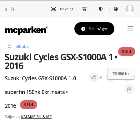
Åter
Bokning
Sälj något
Tillbaka
Såld
Suzuki Cycles GSX-S1000A 1 •
2016
79 900 kr
Suzuki Cycles GSX-S1000A 1 .0
0
0
0
superfin 150hk 0kr insats •
2016
Såld
Säljes av
KALMAR BIL & MC