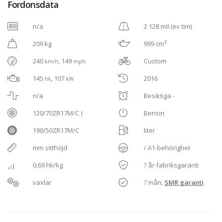
Fordonsdata
n/a
2 128 mil (ev tim)
3
209 kg
999 cm
240
, 149
Custom
km/h
mph
145
, 107
2016
hk
kW
n/a
Besiktiga -
120/70ZR17M/C (
Bensin
190/50ZR17M/C
liter
mm sitthöjd
/ A1-behörighet
0,69 hk/kg
? år fabriksgaranti
växlar
? mån,
SMR garanti