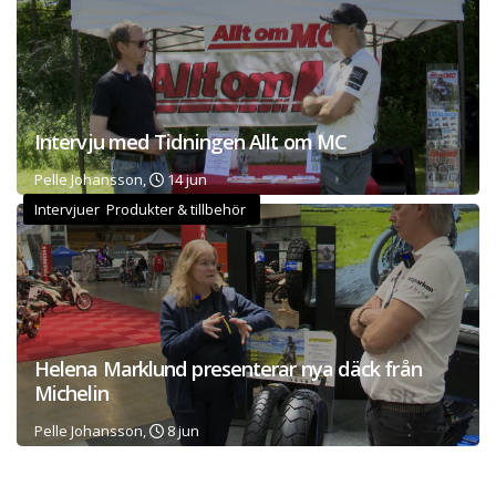
Intervju med Tidningen Allt om MC
Pelle Johansson,
14 jun
Intervjuer Produkter & tillbehör
Helena Marklund presenterar nya däck från
Michelin
Pelle Johansson,
8 jun