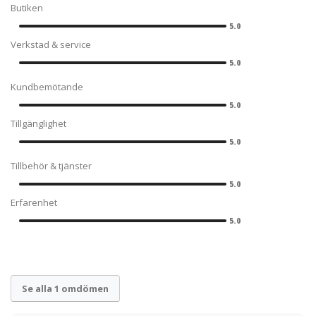
Butiken
5.0
Verkstad & service
5.0
Kundbemötande
5.0
Tillgänglighet
5.0
Tillbehör & tjänster
5.0
Erfarenhet
5.0
Se alla 1 omdömen