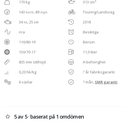
3
170 kg
313 cm
143
, 89
Touring/Landsväg
km/h
mph
34
, 25
2018
hk
kW
n/a
Besiktiga
110/80-19
Bensin
150/70-17
11,0 liter
835 mm sitthöjd
A-behörighet
0,20 hk/kg
? år fabriksgaranti
6 växlar
? mån,
SMR garanti
5 av 5 · baserat på 1 omdömen