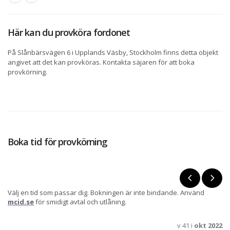
Här kan du provköra fordonet
På Slånbärsvägen 6 i Upplands Väsby, Stockholm finns detta objekt
angivet att det kan provköras. Kontakta säjaren för att boka
provkörning.
Boka tid för provkörning
Välj en tid som passar dig. Bokningen är inte bindande. Använd
mcid.se
för smidigt avtal och utlåning.
v 41 i
okt 2022