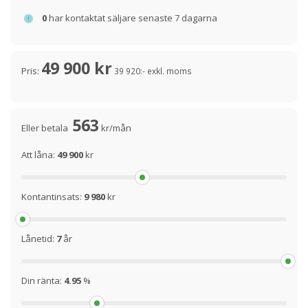
0
har kontaktat säljare senaste 7 dagarna
49 900 kr
Pris:
39 920:- exkl. moms
563
Eller betala
kr/mån
Att låna:
49 900
kr
Kontantinsats:
9 980
kr
Lånetid:
7
år
Din ränta:
4.95
%