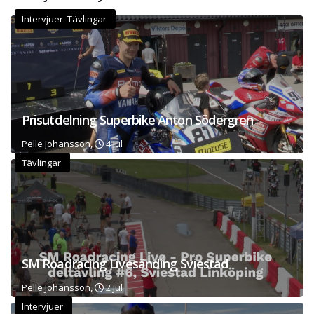
Intervjuer Tävlingar
Prisutdelning Superbike Anton Södergren
Pelle Johansson,
4 jul
Tävlingar
SM Roadracing Livesänding Sviestad
Pelle Johansson,
2 jul
Intervjuer