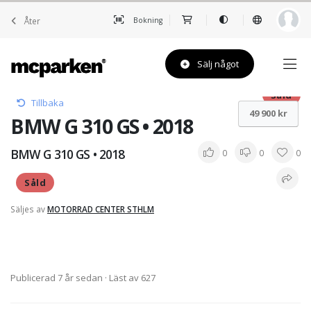
Åter
Bokning
Sälj något
Såld
Tillbaka
49 900 kr
BMW G 310 GS • 2018
BMW G 310 GS • 2018
0
0
0
Såld
Säljes av
MOTORRAD CENTER STHLM
Publicerad 7 år sedan
· Läst av 627