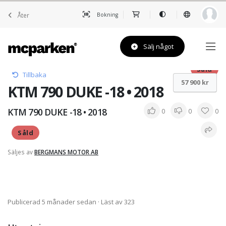
Åter
Bokning
Sälj något
Såld
Tillbaka
57 900 kr
KTM 790 DUKE -18 • 2018
KTM 790 DUKE -18 • 2018
0
0
0
Såld
Säljes av
BERGMANS MOTOR AB
Publicerad 5 månader sedan
· Läst av 323