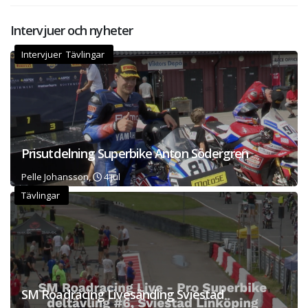
Intervjuer och nyheter
Intervjuer Tävlingar
Prisutdelning Superbike Anton Södergren
Pelle Johansson,
4 jul
Tävlingar
SM Roadracing Livesänding Sviestad