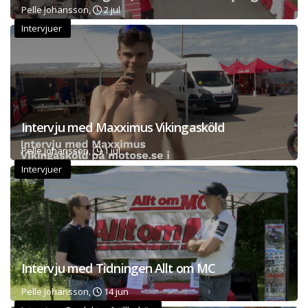
Pelle Johansson,
2 jul
Intervjuer
Intervju med Maxximus Vikingasköld
Pelle Johansson,
1 jul
Intervjuer
Intervju med Tidningen Allt om MC
Pelle Johansson,
14 jun