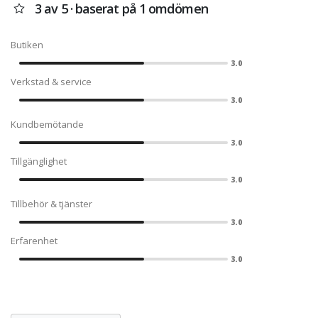
3 av 5 · baserat på 1 omdömen
Butiken
3.0
Verkstad & service
3.0
Kundbemötande
3.0
Tillgänglighet
3.0
Tillbehör & tjänster
3.0
Erfarenhet
3.0