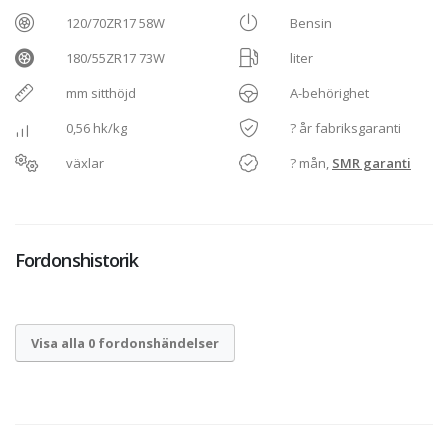
120/70ZR17 58W
Bensin
180/55ZR17 73W
liter
mm sitthöjd
A-behörighet
0,56 hk/kg
? år fabriksgaranti
växlar
? mån,
SMR garanti
Fordonshistorik
Visa alla 0 fordonshändelser