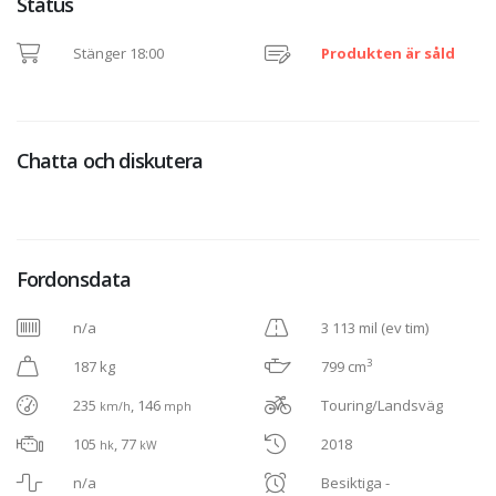
Status
Stänger 18:00
Produkten är såld
Chatta och diskutera
Fordonsdata
n/a
3 113 mil (ev tim)
3
187 kg
799 cm
235
, 146
Touring/Landsväg
km/h
mph
105
, 77
2018
hk
kW
n/a
Besiktiga -